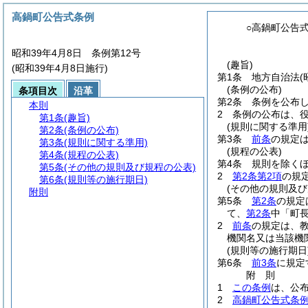
高鍋町公告式条例
○高鍋町公告
昭和39年4月8日 条例第12号
(趣旨)
(昭和39年4月8日施行)
第1条
地方自治法
(
(条例の公布)
条項目次
沿革
第2条
条例を公布
本則
2
条例の公布は、
第1条
(趣旨)
(規則に関する準用
第2条
(条例の公布)
第3条
前条
の規定
第3条
(規則に関する準用)
(規程の公表)
第4条
(規程の公表)
第4条
規則を除く
第5条
(その他の規則及び規程の公表)
2
第2条第2項
の規
第6条
(規則等の施行期日)
(その他の規則及び
附則
第5条
第2条
の規定
て、
第2条
中「町
2
前条
の規定は、
機関名又は当該機
(規則等の施行期日
第6条
前3条
に規定
附
則
1
この条例
は、公
2
高鍋町公告式条