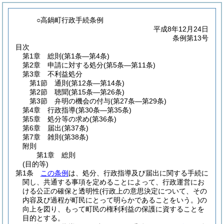
○高鍋町行政手続条例
平成8年12月24日
条例第13号
目次
第1章
総則
(第1条―第4条)
第2章
申請に対する処分
(第5条―第11条)
第3章
不利益処分
第1節
通則
(第12条―第14条)
第2節
聴聞
(第15条―第26条)
第3節
弁明の機会の付与
(第27条―第29条)
第4章
行政指導
(第30条―第35条)
第5章
処分等の求め
(第36条)
第6章
届出
(第37条)
第7章
雑則
(第38条)
附則
第1章
総則
(目的等)
第1条
この条例
は、処分、行政指導及び届出に関する手続に
関し、共通する事項を定めることによって、行政運営にお
ける公正の確保と透明性
(行政上の意思決定について、その
内容及び過程が町民にとって明らかであることをいう。)
の
向上を図り、もって町民の権利利益の保護に資することを
目的とする。