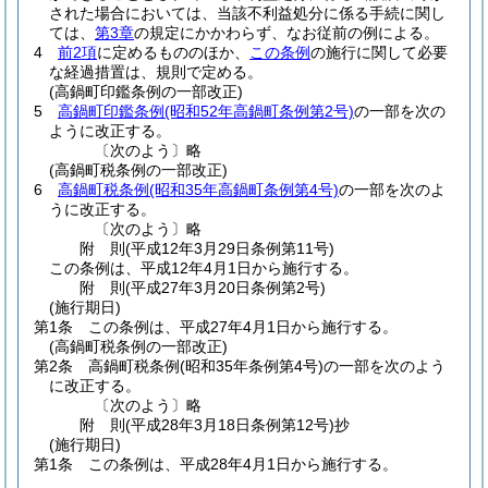
された場合においては、当該不利益処分に係る手続に関し
ては、
第3章
の規定にかかわらず、なお従前の例による。
4
前2項
に定めるもののほか、
この条例
の施行に関して必要
な経過措置は、規則で定める。
(高鍋町印鑑条例の一部改正)
5
高鍋町印鑑条例
(昭和52年高鍋町条例第2号)
の一部を次の
ように改正する。
〔次のよう〕略
(高鍋町税条例の一部改正)
6
高鍋町税条例
(昭和35年高鍋町条例第4号)
の一部を次のよ
うに改正する。
〔次のよう〕略
附
則
(平成12年3月29日
条例第11号)
この条例は、平成12年4月1日から施行する。
附
則
(平成27年3月20日
条例第2号)
(施行期日)
第1条
この条例は、平成27年4月1日から施行する。
(高鍋町税条例の一部改正)
第2条
高鍋町税条例
(昭和35年条例第4号)
の一部を次のよう
に改正する。
〔次のよう〕略
附
則
(平成28年3月18日
条例第12号)
抄
(施行期日)
第1条
この条例は、平成28年4月1日から施行する。