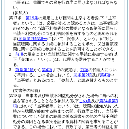
当事者は、書面でその旨を行政庁に届け出なければならな
い。
(参加人)
第17条
第19条
の規定により聴聞を主宰する者
(以下「主宰
者」という。)
は、必要があると認めるときは、当事者以外
の者であって当該不利益処分の根拠となる条例等に照らし
当該不利益処分につき利害関係を有するものと認められる
者
(
同条第2項第6号
において「関係人」という。)
に対し、
当該聴聞に関する手続に参加することを求め、又は当該聴
聞に関する手続に参加することを許可することができる。
2
前項
の規定により当該聴聞に関する手続に参加する者
(以
下「参加人」という。)
は、代理人を選任することができ
る。
3
前条第2項
から
第4項
までの規定は、
前項
の代理人につい
て準用する。
この場合において、
同条第2項
及び
第4項
中
「当事者」とあるのは、「参加人」と読み替えるものとす
る。
(文書等の閲覧)
第18条
当事者及び当該不利益処分がされた場合に自己の利
益を害されることとなる参加人
(以下
この条
及び
第24条第3
項
において「当事者等」という。)
は、聴聞の通知があった
時から聴聞が終結する時までの間、行政庁に対し、当該事
案についてした調査の結果に係る調書その他の当該不利益
処分の原因となる事実を証する資料の閲覧を求めることが
できる。
この場合において、行政庁は、第三者の利益を害