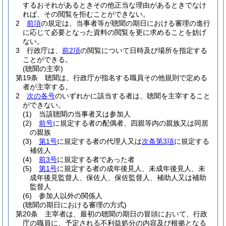
するおそれがあるときその他正当な理由があるときでなけ
れば、その閲覧を拒むことができない。
2
前項
の規定は、当事者等が聴聞の期日における審理の進行
に応じて必要となった資料の閲覧を更に求めることを妨げ
ない。
3
行政庁は、
前2項
の閲覧について日時及び場所を指定する
ことができる。
(聴聞の主宰)
第19条
聴聞は、行政庁が指名する職員その他規則で定める
者が主宰する。
2
次の各号
のいずれかに該当する者は、聴聞を主宰すること
ができない。
(1)
当該聴聞の当事者又は参加人
(2)
前号
に規定する者の配偶者、四親等内の親族又は同居
の親族
(3)
第1号
に規定する者の代理人又は
次条第3項
に規定する
補佐人
(4)
前3号
に規定する者であった者
(5)
第1号
に規定する者の成年後見人、未成年後見人、未
成年後見監督人、保佐人、保佐監督人、補助人又は補助
監督人
(6)
参加人以外の関係人
(聴聞の期日における審理の方式)
第20条
主宰者は、最初の聴聞の期日の冒頭において、行政
庁の職員に、予定される不利益処分の内容及び根拠となる