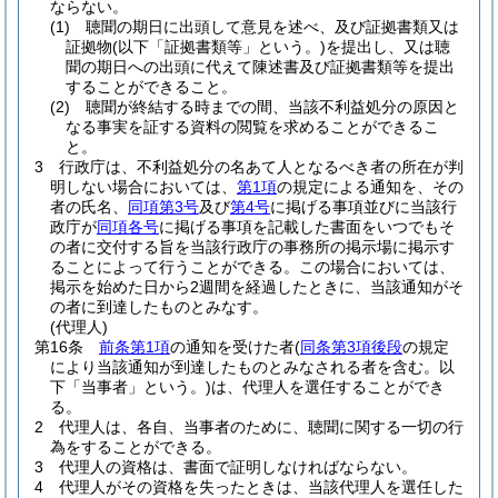
ならない。
(1)
聴聞の期日に出頭して意見を述べ、及び証拠書類又は
証拠物
(以下「証拠書類等」という。)
を提出し、又は聴
聞の期日への出頭に代えて陳述書及び証拠書類等を提出
することができること。
(2)
聴聞が終結する時までの間、当該不利益処分の原因と
なる事実を証する資料の閲覧を求めることができるこ
と。
3
行政庁は、不利益処分の名あて人となるべき者の所在が判
明しない場合においては、
第1項
の規定による通知を、その
者の氏名、
同項第3号
及び
第4号
に掲げる事項並びに当該行
政庁が
同項各号
に掲げる事項を記載した書面をいつでもそ
の者に交付する旨を当該行政庁の事務所の掲示場に掲示す
ることによって行うことができる。
この場合においては、
掲示を始めた日から2週間を経過したときに、当該通知がそ
の者に到達したものとみなす。
(代理人)
第16条
前条第1項
の通知を受けた者
(
同条第3項後段
の規定
により当該通知が到達したものとみなされる者を含む。以
下「当事者」という。)
は、代理人を選任することができ
る。
2
代理人は、各自、当事者のために、聴聞に関する一切の行
為をすることができる。
3
代理人の資格は、書面で証明しなければならない。
4
代理人がその資格を失ったときは、当該代理人を選任した