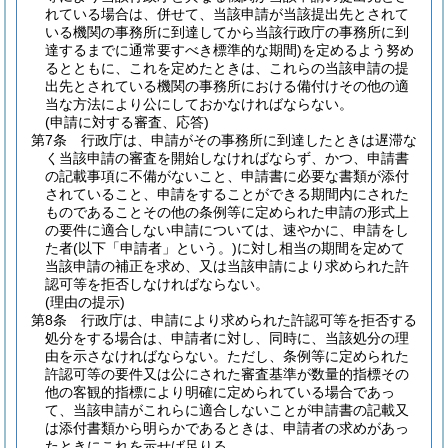
れている場合は、併せて、当該申請が当該提出先とされて
いる機関の事務所に到達してから当該行政庁の事務所に到
達するまでに通常要すべき標準的な期間)
を定めるよう努め
るとともに、これを定めたときは、これらの当該申請の提
出先とされている機関の事務所における備付けその他の適
当な方法により公にしておかなければならない。
(申請に対する審査、応答)
第7条
行政庁は、申請がその事務所に到達したときは遅滞な
く当該申請の審査を開始しなければならず、かつ、申請書
の記載事項に不備がないこと、申請書に必要な書類が添付
されていること、申請をすることができる期間内にされた
ものであることその他の条例等に定められた申請の形式上
の要件に適合しない申請については、速やかに、申請をし
た者
(以下「申請者」という。)
に対し相当の期間を定めて
当該申請の補正を求め、又は当該申請により求められた許
認可等を拒否しなければならない。
(理由の提示)
第8条
行政庁は、申請により求められた許認可等を拒否する
処分をする場合は、申請者に対し、同時に、当該処分の理
由を示さなければならない。
ただし、条例等に定められた
許認可等の要件又は公にされた審査基準が数量的指標その
他の客観的指標により明確に定められている場合であっ
て、当該申請がこれらに適合しないことが申請書の記載又
は添付書類から明らかであるときは、申請者の求めがあっ
たときにこれを示せば足りる。