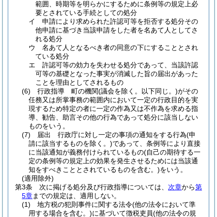
範囲、時期等を明らかにするために条例等の規定上必
要とされている手続としての処分
イ
申請により求められた許認可等を拒否する処分その
他申請に基づき当該申請をした者を名あて人としてさ
れる処分
ウ
名あて人となるべき者の同意の下にすることとされ
ている処分
エ
許認可等の効力を失わせる処分であって、当該許認
可等の基礎となった事実が消滅した旨の届出があった
ことを理由としてされるもの
(6)
行政指導 町の機関
(議会を除く。以下同じ。)
がその
任務又は所掌事務の範囲内において一定の行政目的を実
現するため特定の者に一定の作為又は不作為を求める指
導、勧告、助言その他の行為であって処分に該当しない
ものをいう。
(7)
届出 行政庁に対し一定の事項の通知をする行為
(申
請に該当するものを除く。)
であって、条例等により直接
に当該通知が義務付けられているもの
(自己の期待する一
定の条例等の規定上の効果を発生させるためには当該通
知をすべきこととされているものを含む。)
をいう。
(適用除外)
第3条
次に掲げる処分及び行政指導については、
次章
から
第
5章
までの規定は、適用しない。
(1)
地方税の犯則事件に関する法令
(他の法令において準
用する場合を含む。)
に基づいて徴税吏員
(他の法令の規