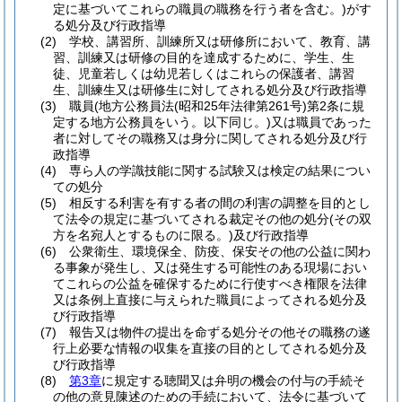
定に基づいてこれらの職員の職務を行う者を含む。)
がす
る処分及び行政指導
(2)
学校、講習所、訓練所又は研修所において、教育、講
習、訓練又は研修の目的を達成するために、学生、生
徒、児童若しくは幼児若しくはこれらの保護者、講習
生、訓練生又は研修生に対してされる処分及び行政指導
(3)
職員
(地方公務員法
(昭和25年法律第261号)
第2条に規
定する地方公務員をいう。以下同じ。)
又は職員であった
者に対してその職務又は身分に関してされる処分及び行
政指導
(4)
専ら人の学識技能に関する試験又は検定の結果につい
ての処分
(5)
相反する利害を有する者の間の利害の調整を目的とし
て法令の規定に基づいてされる裁定その他の処分
(その双
方を名宛人とするものに限る。)
及び行政指導
(6)
公衆衛生、環境保全、防疫、保安その他の公益に関わ
る事象が発生し、又は発生する可能性のある現場におい
てこれらの公益を確保するために行使すべき権限を法律
又は条例上直接に与えられた職員によってされる処分及
び行政指導
(7)
報告又は物件の提出を命ずる処分その他その職務の遂
行上必要な情報の収集を直接の目的としてされる処分及
び行政指導
(8)
第3章
に規定する聴聞又は弁明の機会の付与の手続そ
の他の意見陳述のための手続において、法令に基づいて