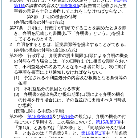
第26条
行政庁は、不利益処分の決定をするときは、
第24条
第1項
の調書の内容及び
同条第3項
の報告書に記載された主
宰者の意見を十分に参酌してこれをしなければならない。
第3節
弁明の機会の付与
(弁明の機会の付与の方式)
第27条
弁明は、行政庁が口頭ですることを認めたときを除
き、弁明を記載した書面
(以下「弁明書」という。)
を提出
してするものとする。
2
弁明をするときは、証拠書類等を提出することができる。
(弁明の機会の付与の通知の方式)
第28条
行政庁は、弁明書の提出期限
(口頭による弁明の機会
の付与を行う場合には、その日時)
までに相当な期間をおい
て、不利益処分の名あて人となるべき者に対し、次に掲げ
る事項を書面により通知しなければならない。
(1)
予定される不利益処分の内容及び根拠となる条例等の
条項
(2)
不利益処分の原因となる事実
(3)
弁明書の提出先及び提出期限
(口頭による弁明の機会
の付与を行う場合には、その旨並びに出頭すべき日時及
び場所)
(聴聞に関する手続の準用)
第29条
第15条第3項
及び
第16条
の規定は、弁明の機会の付
与について準用する。
この場合において、
第15条第3項
中
「第1項」とあるのは「第28条」と、「同項第3号及び第4
号」とあるのは「同条第3号」と、
第16条第1項
中「前条第