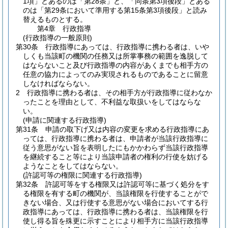
1項」とあるのは「第28条」と、「同条第3項後段」とある
のは「第29条において準用する第15条第3項後段」と読み
替えるものとする。
第4章
行政指導
(行政指導の一般原則)
第30条
行政指導にあっては、行政指導に携わる者は、いや
しくも当該町の機関の任務又は所掌事務の範囲を逸脱して
はならないこと及び行政指導の内容があくまでも相手方の
任意の協力によってのみ実現されるものであることに留意
しなければならない。
2
行政指導に携わる者は、その相手方が行政指導に従わなか
ったことを理由として、不利益な取扱いをしてはならな
い。
(申請に関連する行政指導)
第31条
申請の取下げ又は内容の変更を求める行政指導にあ
っては、行政指導に携わる者は、申請者が当該行政指導に
従う意思がない旨を表明したにもかかわらず当該行政指導
を継続すること等により当該申請者の権利の行使を妨げる
ようなことをしてはならない。
(許認可等の権限に関連する行政指導)
第32条
許認可等をする権限又は許認可等に基づく処分をす
る権限を有する町の機関が、当該権限を行使することがで
きない場合、又は行使する意思がない場合においてする行
政指導にあっては、行政指導に携わる者は、当該権限を行
使し得る旨を殊更に示すことにより相手方に当該行政指導