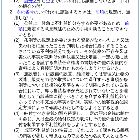
(2)
前号ア
から
ウ
までのいずれにも該当しないとき 弁明
の機会の付与
2
次の各号
のいずれかに該当するときは、
前項
の規定は、適
用しない。
(1)
公益上、緊急に不利益処分をする必要があるため、
前
項
に規定する意見陳述のための手続を執ることができな
いとき。
(2)
条例等の規定上必要とされる資格がなかったこと又は
失われるに至ったことが判明した場合に必ずすることと
されている不利益処分であって、その資格の不存在又は
喪失の事実が裁判所の判決書又は決定書、一定の職に就
いたことを証する当該任命権者の書類その他の客観的な
資料により直接証明されたものをしようとするとき。
(3)
施設若しくは設備の設置、維持若しくは管理又は物の
製造、販売その他の取扱いについて遵守すべき事項が条
例等において技術的な基準をもって明確にされている場
合において、専ら当該基準が充足されていないことを理
由として当該基準に従うべきことを命ずる不利益処分で
あってその不充足の事実が計測、実験その他客観的な認
定方法によって確認されたものをしようとするとき。
(4)
納付すべき金銭の額を確定し、一定の額の金銭の納付
を命じ、又は金銭の給付決定の取消しその他の金銭の給
付を制限する不利益処分をしようとするとき。
(5)
当該不利益処分の性質上、それによって課される義務
の内容が著しく軽微なものであるため名あて人となるべ