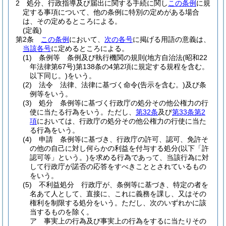
2
処分、行政指導及び届出に関する手続に関し
この条例
に規
定する事項について、他の条例に特別の定めがある場合
は、その定めるところによる。
(定義)
第2条
この条例
において、
次の各号
に掲げる用語の意義は、
当該各号
に定めるところによる。
(1)
条例等 条例及び執行機関の規則
(地方自治法
(昭和22
年法律第67号)
第138条の4第2項に規定する規程を含む。
以下同じ。)
をいう。
(2)
法令 法律、法律に基づく命令
(告示を含む。)
及び条
例等をいう。
(3)
処分 条例等に基づく行政庁の処分その他公権力の行
使に当たる行為をいう。
ただし、
第32条
及び
第33条第2
項
においては、行政庁の処分その他公権力の行使に当た
る行為をいう。
(4)
申請 条例等に基づき、行政庁の許可、認可、免許そ
の他の自己に対し何らかの利益を付与する処分
(以下「許
認可等」という。)
を求める行為であって、当該行為に対
して行政庁が諾否の応答をすべきこととされているもの
をいう。
(5)
不利益処分 行政庁が、条例等に基づき、特定の者を
名あて人として、直接に、これに義務を課し、又はその
権利を制限する処分をいう。
ただし、次のいずれかに該
当するものを除く。
ア
事実上の行為及び事実上の行為をするに当たりその