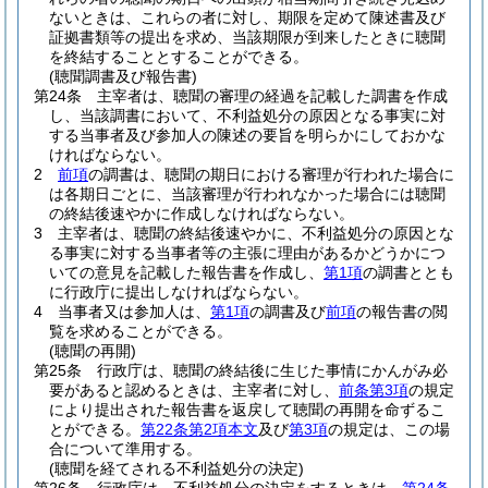
ないときは、これらの者に対し、期限を定めて陳述書及び
証拠書類等の提出を求め、当該期限が到来したときに聴聞
を終結することとすることができる。
(聴聞調書及び報告書)
第24条
主宰者は、聴聞の審理の経過を記載した調書を作成
し、当該調書において、不利益処分の原因となる事実に対
する当事者及び参加人の陳述の要旨を明らかにしておかな
ければならない。
2
前項
の調書は、聴聞の期日における審理が行われた場合に
は各期日ごとに、当該審理が行われなかった場合には聴聞
の終結後速やかに作成しなければならない。
3
主宰者は、聴聞の終結後速やかに、不利益処分の原因とな
る事実に対する当事者等の主張に理由があるかどうかにつ
いての意見を記載した報告書を作成し、
第1項
の調書ととも
に行政庁に提出しなければならない。
4
当事者又は参加人は、
第1項
の調書及び
前項
の報告書の閲
覧を求めることができる。
(聴聞の再開)
第25条
行政庁は、聴聞の終結後に生じた事情にかんがみ必
要があると認めるときは、主宰者に対し、
前条第3項
の規定
により提出された報告書を返戻して聴聞の再開を命ずるこ
とができる。
第22条第2項本文
及び
第3項
の規定は、この場
合について準用する。
(聴聞を経てされる不利益処分の決定)