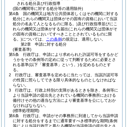
される処分及び行政指導
(国の機関等に対する処分等の適用除外)
第4条
国の機関又は地方公共団体若しくはその機関に対する
処分
(これらの機関又は団体がその固有の資格において当該
処分の名あて人となるものに限る。)
及び行政指導並びにこ
れらの機関又は団体がする届出
(これらの機関又は団体がそ
の固有の資格においてすべきこととされているものに限
る。)
については、
この条例
の規定は、適用しない。
第2章
申請に対する処分
(審査基準)
第5条
行政庁は、申請により求められた許認可等をするかど
うかをその条例等の定めに従って判断するために必要とさ
れる基準
(以下「審査基準」という。)
を定めるものとす
る。
2
行政庁は、審査基準を定めるに当たっては、当該許認可等
の性質に照らしてできる限り具体的なものとしなければな
らない。
3
行政庁は、行政上特別の支障があるときを除き、条例等に
より当該申請の提出先とされている機関の事務所における
備付けその他の適当な方法により審査基準を公にしておか
なければならない。
(標準処理期間)
第6条
行政庁は、申請がその事務所に到達してから当該申請
に対する処分をするまでに通常要すべき標準的な期間
(条例
等により当該行政庁と異なる機関が当該申請の提出先とさ