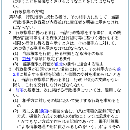
に従うことを余儀なくさせるようなことをしてはならな
い。
(行政指導の方式)
第33条
行政指導に携わる者は、その相手方に対して、当該
行政指導の趣旨及び内容並びに責任者を明確に示さなけれ
ばならない。
2
行政指導に携わる者は、当該行政指導をする際に、町の機
関が許認可等をする権限又は許認可等に基づく処分をする
権限を行使し得る旨を示すときは、その相手方に対して、
次に掲げる事項を示さなければならない。
(1)
当該権限を行使し得る根拠となる法令の条項
(2)
前号
の条項に規定する要件
(3)
当該権限の行使が
前号
の要件に適合する理由
3
行政指導が口頭でされた場合において、その相手方から
前
2項
に規定する事項を記載した書面の交付を求められたとき
は、当該行政指導に携わる者は、行政上特別の支障がない
限り、これを交付しなければならない。
4
前項
の規定は、次に掲げる行政指導については、適用しな
い。
(1)
相手方に対しその場において完了する行為を求めるも
の
(2)
既に文書
(
前項
の書面を含む。)
又は電磁的記録
(電子的
方式、磁気的方式その他人の知覚によっては認識するこ
とができない方式で作られる記録であって、電子計算機
による情報処理の用に供されるものをいう。)
によりその