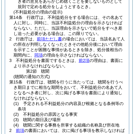
き者の意見をあらかじめ聴くことを要しないものとして
規則で定める処分をしようとするとき。
(不利益処分の理由の提示)
第14条
行政庁は、不利益処分をする場合には、その名あて
人に対し、同時に、当該不利益処分の理由を示さなければ
ならない。
ただし、当該理由を示さないで処分をすべき差
し迫った必要がある場合は、この限りでない。
2
行政庁は、
前項ただし書
の場合においては、当該名あて人
の所在が判明しなくなったときその他処分後において理由
を示すことが困難な事情があるときを除き、処分後相当の
期間内に、
同項
の理由を示さなければならない。
3
不利益処分を書面でするときは、
前2項
の理由は、書面に
より示さなければならない。
第2節
聴聞
(聴聞の通知の方式)
第15条
行政庁は、聴聞を行うに当たっては、聴聞を行うべ
き期日までに相当な期間をおいて、不利益処分の名あて人
となるべき者に対し、次に掲げる事項を書面により通知し
なければならない。
(1)
予定される不利益処分の内容及び根拠となる条例等の
条項
(2)
不利益処分の原因となる事実
(3)
聴聞の期日及び場所
(4)
聴聞に関する事務を所掌する組織の名称及び所在地
2
前項
の書面においては、次に掲げる事項を教示しなければ