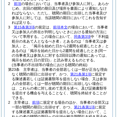
2
前項
の場合においては、当事者及び参加人に対し、あらか
じめ、次回の聴聞の期日及び場所を書面により通知しなけ
ればならない。
ただし、聴聞の期日に出頭した当事者及び
参加人に対しては、当該聴聞の期日においてこれを告知す
れば足りる。
3
第15条第3項
の規定は、
前項本文
の場合において、当事者
又は参加人の所在が判明しないときにおける通知の方法に
ついて準用する。
この場合において、
同条第3項
中「不利益
処分の名あて人となるべき者」とあるのは「当事者又は参
加人」と、「掲示を始めた日から2週間を経過したとき」と
あるのは「掲示を始めた日から2週間を経過したとき
(同一
の当事者又は参加人に対する2回目以降の通知にあっては、
掲示を始めた日の翌日)
」と読み替えるものとする。
(当事者の不出頭等の場合における聴聞の終結)
第23条
主宰者は、当事者の全部若しくは一部が正当な理由
なく聴聞の期日に出頭せず、かつ、
第21条第1項
に規定す
る陳述書若しくは証拠書類等を提出しない場合、又は参加
人の全部若しくは一部が聴聞の期日に出頭しない場合に
は、これらの者に対し改めて意見を述べ、及び証拠書類等
を提出する機会を与えることなく、聴聞を終結することが
できる。
2
主宰者は、
前項
に規定する場合のほか、当事者の全部又は
一部が聴聞の期日に出頭せず、かつ、
第21条第1項
に規定
する陳述書又は証拠書類等を提出しない場合において、こ
れらの者の聴聞の期日への出頭が相当期間引き続き見込め