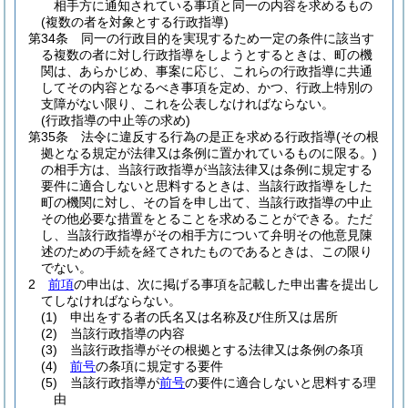
相手方に通知されている事項と同一の内容を求めるもの
(複数の者を対象とする行政指導)
第34条
同一の行政目的を実現するため一定の条件に該当す
る複数の者に対し行政指導をしようとするときは、町の機
関は、あらかじめ、事案に応じ、これらの行政指導に共通
してその内容となるべき事項を定め、かつ、行政上特別の
支障がない限り、これを公表しなければならない。
(行政指導の中止等の求め)
第35条
法令に違反する行為の是正を求める行政指導
(その根
拠となる規定が法律又は条例に置かれているものに限る。)
の相手方は、当該行政指導が当該法律又は条例に規定する
要件に適合しないと思料するときは、当該行政指導をした
町の機関に対し、その旨を申し出て、当該行政指導の中止
その他必要な措置をとることを求めることができる。
ただ
し、当該行政指導がその相手方について弁明その他意見陳
述のための手続を経てされたものであるときは、この限り
でない。
2
前項
の申出は、次に掲げる事項を記載した申出書を提出し
てしなければならない。
(1)
申出をする者の氏名又は名称及び住所又は居所
(2)
当該行政指導の内容
(3)
当該行政指導がその根拠とする法律又は条例の条項
(4)
前号
の条項に規定する要件
(5)
当該行政指導が
前号
の要件に適合しないと思料する理
由