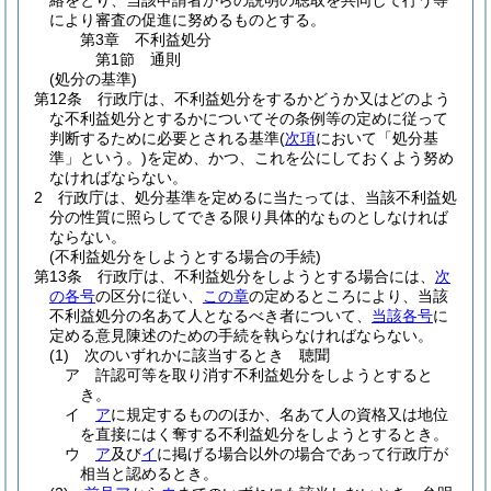
絡をとり、当該申請者からの説明の聴取を共同して行う等
により審査の促進に努めるものとする。
第3章
不利益処分
第1節
通則
(処分の基準)
第12条
行政庁は、不利益処分をするかどうか又はどのよう
な不利益処分とするかについてその条例等の定めに従って
判断するために必要とされる基準
(
次項
において「処分基
準」という。)
を定め、かつ、これを公にしておくよう努め
なければならない。
2
行政庁は、処分基準を定めるに当たっては、当該不利益処
分の性質に照らしてできる限り具体的なものとしなければ
ならない。
(不利益処分をしようとする場合の手続)
第13条
行政庁は、不利益処分をしようとする場合には、
次
の各号
の区分に従い、
この章
の定めるところにより、当該
不利益処分の名あて人となるべき者について、
当該各号
に
定める意見陳述のための手続を執らなければならない。
(1)
次のいずれかに該当するとき 聴聞
ア
許認可等を取り消す不利益処分をしようとすると
き。
イ
ア
に規定するもののほか、名あて人の資格又は地位
を直接にはく奪する不利益処分をしようとするとき。
ウ
ア
及び
イ
に掲げる場合以外の場合であって行政庁が
相当と認めるとき。