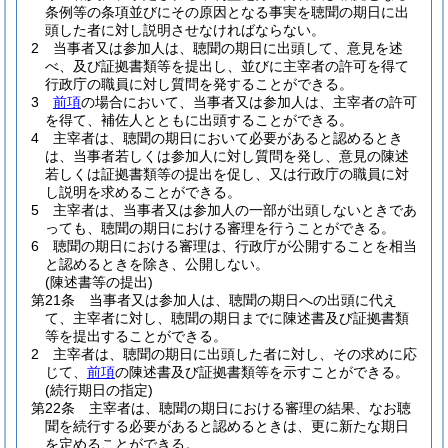
条例等の条項並びにその原因となる事実を聴聞の期日に出
頭した者に対し説明させなければならない。
2
当事者又は参加人は、聴聞の期日に出頭して、意見を述
べ、及び証拠書類等を提出し、並びに主宰者の許可を得て
行政庁の職員に対し質問を発することができる。
3
前項
の場合において、当事者又は参加人は、主宰者の許可
を得て、補佐人とともに出頭することができる。
4
主宰者は、聴聞の期日において必要があると認めるとき
は、当事者若しくは参加人に対し質問を発し、意見の陳述
若しくは証拠書類等の提出を促し、又は行政庁の職員に対
し説明を求めることができる。
5
主宰者は、当事者又は参加人の一部が出頭しないときであ
っても、聴聞の期日における審理を行うことができる。
6
聴聞の期日における審理は、行政庁が公開することを相当
と認めるときを除き、公開しない。
(陳述書等の提出)
第21条
当事者又は参加人は、聴聞の期日への出頭に代え
て、主宰者に対し、聴聞の期日までに陳述書及び証拠書類
等を提出することができる。
2
主宰者は、聴聞の期日に出頭した者に対し、その求めに応
じて、
前項
の陳述書及び証拠書類等を示すことができる。
(続行期日の指定)
第22条
主宰者は、聴聞の期日における審理の結果、なお聴
聞を続行する必要があると認めるときは、更に新たな期日
を定めることができる。