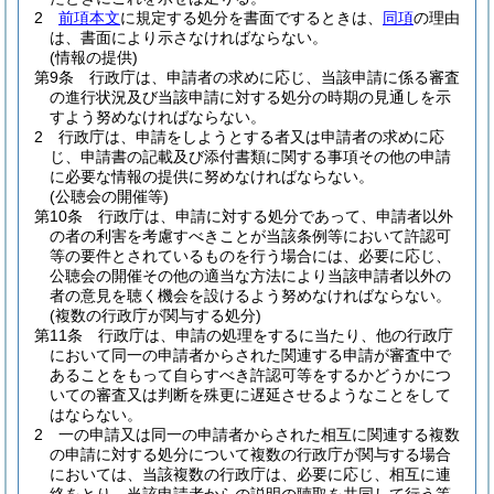
2
前項本文
に規定する処分を書面でするときは、
同項
の理由
は、書面により示さなければならない。
(情報の提供)
第9条
行政庁は、申請者の求めに応じ、当該申請に係る審査
の進行状況及び当該申請に対する処分の時期の見通しを示
すよう努めなければならない。
2
行政庁は、申請をしようとする者又は申請者の求めに応
じ、申請書の記載及び添付書類に関する事項その他の申請
に必要な情報の提供に努めなければならない。
(公聴会の開催等)
第10条
行政庁は、申請に対する処分であって、申請者以外
の者の利害を考慮すべきことが当該条例等において許認可
等の要件とされているものを行う場合には、必要に応じ、
公聴会の開催その他の適当な方法により当該申請者以外の
者の意見を聴く機会を設けるよう努めなければならない。
(複数の行政庁が関与する処分)
第11条
行政庁は、申請の処理をするに当たり、他の行政庁
において同一の申請者からされた関連する申請が審査中で
あることをもって自らすべき許認可等をするかどうかにつ
いての審査又は判断を殊更に遅延させるようなことをして
はならない。
2
一の申請又は同一の申請者からされた相互に関連する複数
の申請に対する処分について複数の行政庁が関与する場合
においては、当該複数の行政庁は、必要に応じ、相互に連