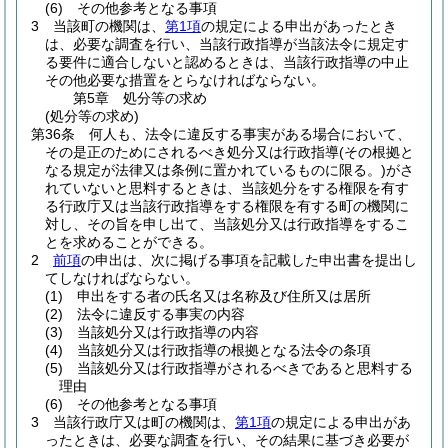
(6)
その他参考となる事項
3
当該町の機関は、
第1項
の規定による申出があったとき
は、必要な調査を行い、当該行政指導が当該法令に規定す
る要件に適合しないと認めるときは、当該行政指導の中止
その他必要な措置をとらなければならない。
第5章
処分等の求め
(処分等の求め)
第36条
何人も、法令に違反する事実がある場合において、
その是正のためにされるべき処分又は行政指導
(その根拠と
なる規定が法律又は条例に置かれているものに限る。)
がさ
れていないと思料するときは、当該処分をする権限を有す
る行政庁又は当該行政指導をする権限を有する町の機関に
対し、その旨を申し出て、当該処分又は行政指導をするこ
とを求めることができる。
2
前項
の申出は、次に掲げる事項を記載した申出書を提出し
てしなければならない。
(1)
申出をする者の氏名又は名称及び住所又は居所
(2)
法令に違反する事実の内容
(3)
当該処分又は行政指導の内容
(4)
当該処分又は行政指導の根拠となる法令の条項
(5)
当該処分又は行政指導がされるべきであると思料する
理由
(6)
その他参考となる事項
3
当該行政庁又は町の機関は、
第1項
の規定による申出があ
ったときは、必要な調査を行い、その結果に基づき必要が