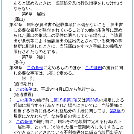
あると認めるときは、当該処分又は行政指導をしなければ
ならない。
第6章
届出
(届出)
第37条
届出が届出書の記載事項に不備がないこと、届出書
に必要な書類が添付されていることその他の条例等に定め
られた届出の形式上の要件に適合している場合は、当該届
出が条例等により当該届出の提出先とされている機関の事
務所に到達したときに、当該届出をすべき手続上の義務が
履行されたものとする。
第7章
雑則
(委任)
第38条
この条例
に定めるもののほか、
この条例
の施行に関
し必要な事項は、規則で定める。
附
則
(施行期日)
1
この条例
は、平成9年4月1日から施行する。
(経過措置)
2
この条例
の施行前に
第15条第1項
又は
第28条
の規定による
通知に相当する行為がされた場合においては、当該通知に
相当する行為に係る不利益処分の手続に関しては、
第3章
の
規定にかかわらず、なお従前の例による。
3
この条例
の施行前に、届出その他規則で定める行為
(以下
「届出等」という。)
がされた後一定期間内に限りすること
ができることとされている不利益処分に係る当該届出等が