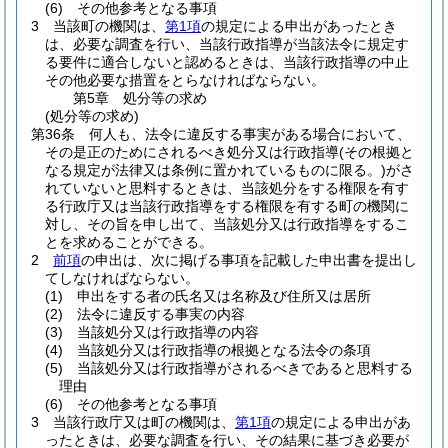
(6)
その他参考となる事項
3
当該町の機関は、
第1項
の規定による申出があったとき
は、必要な調査を行い、当該行政指導が当該法令に規定す
る要件に適合しないと認めるときは、当該行政指導の中止
その他必要な措置をとらなければならない。
第5章
処分等の求め
(処分等の求め)
第36条
何人も、法令に違反する事実がある場合において、
その是正のためにされるべき処分又は行政指導
(その根拠と
なる規定が法律又は条例に置かれているものに限る。)
がさ
れていないと思料するときは、当該処分をする権限を有す
る行政庁又は当該行政指導をする権限を有する町の機関に
対し、その旨を申し出て、当該処分又は行政指導をするこ
とを求めることができる。
2
前項
の申出は、次に掲げる事項を記載した申出書を提出し
てしなければならない。
(1)
申出をする者の氏名又は名称及び住所又は居所
(2)
法令に違反する事実の内容
(3)
当該処分又は行政指導の内容
(4)
当該処分又は行政指導の根拠となる法令の条項
(5)
当該処分又は行政指導がされるべきであると思料する
理由
(6)
その他参考となる事項
3
当該行政庁又は町の機関は、
第1項
の規定による申出があ
ったときは、必要な調査を行い、その結果に基づき必要が