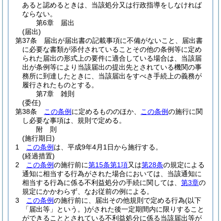
あると認めるときは、当該処分又は行政指導をしなければ
ならない。
第6章
届出
(届出)
第37条
届出が届出書の記載事項に不備がないこと、届出書
に必要な書類が添付されていることその他の条例等に定め
られた届出の形式上の要件に適合している場合は、当該届
出が条例等により当該届出の提出先とされている機関の事
務所に到達したときに、当該届出をすべき手続上の義務が
履行されたものとする。
第7章
雑則
(委任)
第38条
この条例
に定めるもののほか、
この条例
の施行に関
し必要な事項は、規則で定める。
附
則
(施行期日)
1
この条例
は、平成9年4月1日から施行する。
(経過措置)
2
この条例
の施行前に
第15条第1項
又は
第28条
の規定による
通知に相当する行為がされた場合においては、当該通知に
相当する行為に係る不利益処分の手続に関しては、
第3章
の
規定にかかわらず、なお従前の例による。
3
この条例
の施行前に、届出その他規則で定める行為
(以下
「届出等」という。)
がされた後一定期間内に限りすること
ができることとされている不利益処分に係る当該届出等が