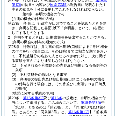
第26条
行政庁は、不利益処分の決定をするときは、
第24条
第1項
の調書の内容及び
同条第3項
の報告書に記載された主
宰者の意見を十分に参酌してこれをしなければならない。
第3節
弁明の機会の付与
(弁明の機会の付与の方式)
第27条
弁明は、行政庁が口頭ですることを認めたときを除
き、弁明を記載した書面
(以下「弁明書」という。)
を提出
してするものとする。
2
弁明をするときは、証拠書類等を提出することができる。
(弁明の機会の付与の通知の方式)
第28条
行政庁は、弁明書の提出期限
(口頭による弁明の機会
の付与を行う場合には、その日時)
までに相当な期間をおい
て、不利益処分の名あて人となるべき者に対し、次に掲げ
る事項を書面により通知しなければならない。
(1)
予定される不利益処分の内容及び根拠となる条例等の
条項
(2)
不利益処分の原因となる事実
(3)
弁明書の提出先及び提出期限
(口頭による弁明の機会
の付与を行う場合には、その旨並びに出頭すべき日時及
び場所)
(聴聞に関する手続の準用)
第29条
第15条第3項
及び
第16条
の規定は、弁明の機会の付
与について準用する。
この場合において、
第15条第3項
中
「第1項」とあるのは「第28条」と、「同項第3号及び第4
号」とあるのは「同条第3号」と、
第16条第1項
中「前条第