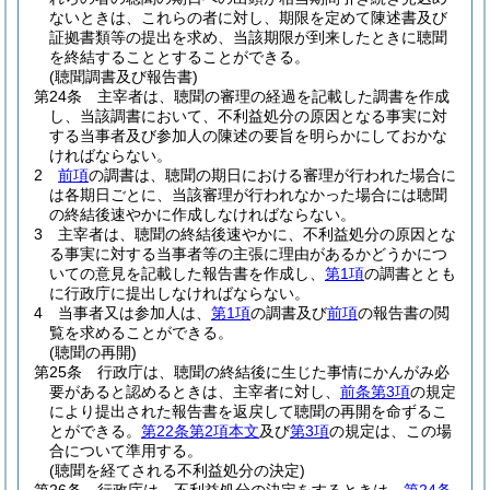
ないときは、これらの者に対し、期限を定めて陳述書及び
証拠書類等の提出を求め、当該期限が到来したときに聴聞
を終結することとすることができる。
(聴聞調書及び報告書)
第24条
主宰者は、聴聞の審理の経過を記載した調書を作成
し、当該調書において、不利益処分の原因となる事実に対
する当事者及び参加人の陳述の要旨を明らかにしておかな
ければならない。
2
前項
の調書は、聴聞の期日における審理が行われた場合に
は各期日ごとに、当該審理が行われなかった場合には聴聞
の終結後速やかに作成しなければならない。
3
主宰者は、聴聞の終結後速やかに、不利益処分の原因とな
る事実に対する当事者等の主張に理由があるかどうかにつ
いての意見を記載した報告書を作成し、
第1項
の調書ととも
に行政庁に提出しなければならない。
4
当事者又は参加人は、
第1項
の調書及び
前項
の報告書の閲
覧を求めることができる。
(聴聞の再開)
第25条
行政庁は、聴聞の終結後に生じた事情にかんがみ必
要があると認めるときは、主宰者に対し、
前条第3項
の規定
により提出された報告書を返戻して聴聞の再開を命ずるこ
とができる。
第22条第2項本文
及び
第3項
の規定は、この場
合について準用する。
(聴聞を経てされる不利益処分の決定)