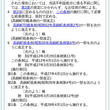
された場合においては、当該不利益処分に係る手続に関し
ては、
第3章
の規定にかかわらず、なお従前の例による。
4
前2項
に定めるもののほか、
この条例
の施行に関して必要
な経過措置は、規則で定める。
(高鍋町印鑑条例の一部改正)
5
高鍋町印鑑条例
(昭和52年高鍋町条例第2号)
の一部を次の
ように改正する。
〔次のよう〕略
(高鍋町税条例の一部改正)
6
高鍋町税条例
(昭和35年高鍋町条例第4号)
の一部を次のよ
うに改正する。
〔次のよう〕略
附
則
(平成12年3月29日
条例第11号)
この条例は、平成12年4月1日から施行する。
附
則
(平成27年3月20日
条例第2号)
(施行期日)
第1条
この条例は、平成27年4月1日から施行する。
(高鍋町税条例の一部改正)
第2条
高鍋町税条例
(昭和35年条例第4号)
の一部を次のよう
に改正する。
〔次のよう〕略
附
則
(平成28年3月18日
条例第12号)
抄
(施行期日)
第1条
この条例は、平成28年4月1日から施行する。