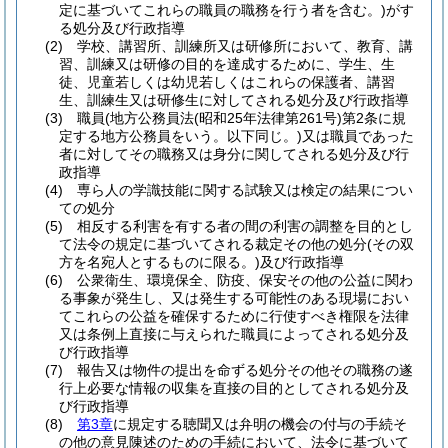
定に基づいてこれらの職員の職務を行う者を含む。)
がす
る処分及び行政指導
(2)
学校、講習所、訓練所又は研修所において、教育、講
習、訓練又は研修の目的を達成するために、学生、生
徒、児童若しくは幼児若しくはこれらの保護者、講習
生、訓練生又は研修生に対してされる処分及び行政指導
(3)
職員
(地方公務員法
(昭和25年法律第261号)
第2条に規
定する地方公務員をいう。以下同じ。)
又は職員であった
者に対してその職務又は身分に関してされる処分及び行
政指導
(4)
専ら人の学識技能に関する試験又は検定の結果につい
ての処分
(5)
相反する利害を有する者の間の利害の調整を目的とし
て法令の規定に基づいてされる裁定その他の処分
(その双
方を名宛人とするものに限る。)
及び行政指導
(6)
公衆衛生、環境保全、防疫、保安その他の公益に関わ
る事象が発生し、又は発生する可能性のある現場におい
てこれらの公益を確保するために行使すべき権限を法律
又は条例上直接に与えられた職員によってされる処分及
び行政指導
(7)
報告又は物件の提出を命ずる処分その他その職務の遂
行上必要な情報の収集を直接の目的としてされる処分及
び行政指導
(8)
第3章
に規定する聴聞又は弁明の機会の付与の手続そ
の他の意見陳述のための手続において、法令に基づいて