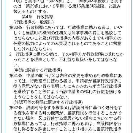
1項」とあるのは「第28条」と、「同条第3項後段」とある
のは「第29条において準用する第15条第3項後段」と読み
替えるものとする。
第4章
行政指導
(行政指導の一般原則)
第30条
行政指導にあっては、行政指導に携わる者は、いや
しくも当該町の機関の任務又は所掌事務の範囲を逸脱して
はならないこと及び行政指導の内容があくまでも相手方の
任意の協力によってのみ実現されるものであることに留意
しなければならない。
2
行政指導に携わる者は、その相手方が行政指導に従わなか
ったことを理由として、不利益な取扱いをしてはならな
い。
(申請に関連する行政指導)
第31条
申請の取下げ又は内容の変更を求める行政指導にあ
っては、行政指導に携わる者は、申請者が当該行政指導に
従う意思がない旨を表明したにもかかわらず当該行政指導
を継続すること等により当該申請者の権利の行使を妨げる
ようなことをしてはならない。
(許認可等の権限に関連する行政指導)
第32条
許認可等をする権限又は許認可等に基づく処分をす
る権限を有する町の機関が、当該権限を行使することがで
きない場合、又は行使する意思がない場合においてする行
政指導にあっては、行政指導に携わる者は、当該権限を行
使し得る旨を殊更に示すことにより相手方に当該行政指導