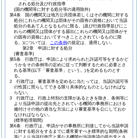
される処分及び行政指導
(国の機関等に対する処分等の適用除外)
第4条
国の機関又は地方公共団体若しくはその機関に対する
処分
(これらの機関又は団体がその固有の資格において当該
処分の名あて人となるものに限る。)
及び行政指導並びにこ
れらの機関又は団体がする届出
(これらの機関又は団体がそ
の固有の資格においてすべきこととされているものに限
る。)
については、
この条例
の規定は、適用しない。
第2章
申請に対する処分
(審査基準)
第5条
行政庁は、申請により求められた許認可等をするかど
うかをその条例等の定めに従って判断するために必要とさ
れる基準
(以下「審査基準」という。)
を定めるものとす
る。
2
行政庁は、審査基準を定めるに当たっては、当該許認可等
の性質に照らしてできる限り具体的なものとしなければな
らない。
3
行政庁は、行政上特別の支障があるときを除き、条例等に
より当該申請の提出先とされている機関の事務所における
備付けその他の適当な方法により審査基準を公にしておか
なければならない。
(標準処理期間)
第6条
行政庁は、申請がその事務所に到達してから当該申請
に対する処分をするまでに通常要すべき標準的な期間
(条例
等により当該行政庁と異なる機関が当該申請の提出先とさ