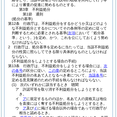
絡をとり、当該申請者からの説明の聴取を共同して行う等
により審査の促進に努めるものとする。
第3章
不利益処分
第1節
通則
(処分の基準)
第12条
行政庁は、不利益処分をするかどうか又はどのよう
な不利益処分とするかについてその条例等の定めに従って
判断するために必要とされる基準
(
次項
において「処分基
準」という。)
を定め、かつ、これを公にしておくよう努め
なければならない。
2
行政庁は、処分基準を定めるに当たっては、当該不利益処
分の性質に照らしてできる限り具体的なものとしなければ
ならない。
(不利益処分をしようとする場合の手続)
第13条
行政庁は、不利益処分をしようとする場合には、
次
の各号
の区分に従い、
この章
の定めるところにより、当該
不利益処分の名あて人となるべき者について、
当該各号
に
定める意見陳述のための手続を執らなければならない。
(1)
次のいずれかに該当するとき 聴聞
ア
許認可等を取り消す不利益処分をしようとすると
き。
イ
ア
に規定するもののほか、名あて人の資格又は地位
を直接にはく奪する不利益処分をしようとするとき。
ウ
ア
及び
イ
に掲げる場合以外の場合であって行政庁が
相当と認めるとき。