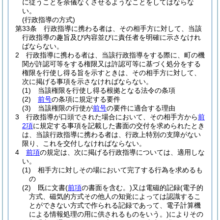
に従うことを余儀なくさせるようなことをしてはならな
い。
(行政指導の方式)
第33条
行政指導に携わる者は、その相手方に対して、当該
行政指導の趣旨及び内容並びに責任者を明確に示さなけれ
ばならない。
2
行政指導に携わる者は、当該行政指導をする際に、町の機
関が許認可等をする権限又は許認可等に基づく処分をする
権限を行使し得る旨を示すときは、その相手方に対して、
次に掲げる事項を示さなければならない。
(1)
当該権限を行使し得る根拠となる法令の条項
(2)
前号
の条項に規定する要件
(3)
当該権限の行使が
前号
の要件に適合する理由
3
行政指導が口頭でされた場合において、その相手方から
前
2項
に規定する事項を記載した書面の交付を求められたとき
は、当該行政指導に携わる者は、行政上特別の支障がない
限り、これを交付しなければならない。
4
前項
の規定は、次に掲げる行政指導については、適用しな
い。
(1)
相手方に対しその場において完了する行為を求めるも
の
(2)
既に文書
(
前項
の書面を含む。)
又は電磁的記録
(電子的
方式、磁気的方式その他人の知覚によっては認識するこ
とができない方式で作られる記録であって、電子計算機
による情報処理の用に供されるものをいう。)
によりその