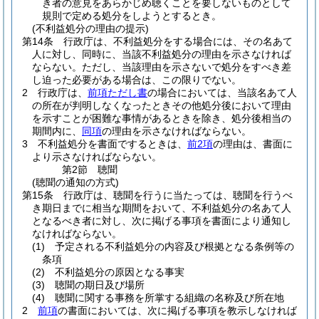
き者の意見をあらかじめ聴くことを要しないものとして
規則で定める処分をしようとするとき。
(不利益処分の理由の提示)
第14条
行政庁は、不利益処分をする場合には、その名あて
人に対し、同時に、当該不利益処分の理由を示さなければ
ならない。
ただし、当該理由を示さないで処分をすべき差
し迫った必要がある場合は、この限りでない。
2
行政庁は、
前項ただし書
の場合においては、当該名あて人
の所在が判明しなくなったときその他処分後において理由
を示すことが困難な事情があるときを除き、処分後相当の
期間内に、
同項
の理由を示さなければならない。
3
不利益処分を書面でするときは、
前2項
の理由は、書面に
より示さなければならない。
第2節
聴聞
(聴聞の通知の方式)
第15条
行政庁は、聴聞を行うに当たっては、聴聞を行うべ
き期日までに相当な期間をおいて、不利益処分の名あて人
となるべき者に対し、次に掲げる事項を書面により通知し
なければならない。
(1)
予定される不利益処分の内容及び根拠となる条例等の
条項
(2)
不利益処分の原因となる事実
(3)
聴聞の期日及び場所
(4)
聴聞に関する事務を所掌する組織の名称及び所在地
2
前項
の書面においては、次に掲げる事項を教示しなければ