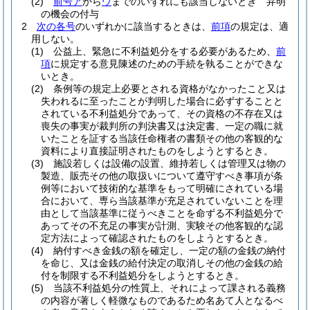
(2)
前号ア
から
ウ
までのいずれにも該当しないとき 弁明
の機会の付与
2
次の各号
のいずれかに該当するときは、
前項
の規定は、適
用しない。
(1)
公益上、緊急に不利益処分をする必要があるため、
前
項
に規定する意見陳述のための手続を執ることができな
いとき。
(2)
条例等の規定上必要とされる資格がなかったこと又は
失われるに至ったことが判明した場合に必ずすることと
されている不利益処分であって、その資格の不存在又は
喪失の事実が裁判所の判決書又は決定書、一定の職に就
いたことを証する当該任命権者の書類その他の客観的な
資料により直接証明されたものをしようとするとき。
(3)
施設若しくは設備の設置、維持若しくは管理又は物の
製造、販売その他の取扱いについて遵守すべき事項が条
例等において技術的な基準をもって明確にされている場
合において、専ら当該基準が充足されていないことを理
由として当該基準に従うべきことを命ずる不利益処分で
あってその不充足の事実が計測、実験その他客観的な認
定方法によって確認されたものをしようとするとき。
(4)
納付すべき金銭の額を確定し、一定の額の金銭の納付
を命じ、又は金銭の給付決定の取消しその他の金銭の給
付を制限する不利益処分をしようとするとき。
(5)
当該不利益処分の性質上、それによって課される義務
の内容が著しく軽微なものであるため名あて人となるべ