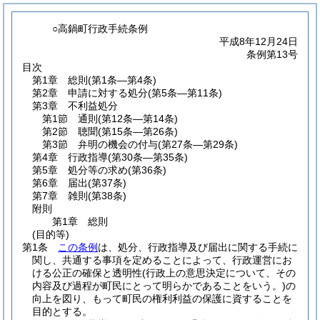
○高鍋町行政手続条例
平成8年12月24日
条例第13号
目次
第1章
総則
(第1条―第4条)
第2章
申請に対する処分
(第5条―第11条)
第3章
不利益処分
第1節
通則
(第12条―第14条)
第2節
聴聞
(第15条―第26条)
第3節
弁明の機会の付与
(第27条―第29条)
第4章
行政指導
(第30条―第35条)
第5章
処分等の求め
(第36条)
第6章
届出
(第37条)
第7章
雑則
(第38条)
附則
第1章
総則
(目的等)
第1条
この条例
は、処分、行政指導及び届出に関する手続に
関し、共通する事項を定めることによって、行政運営にお
ける公正の確保と透明性
(行政上の意思決定について、その
内容及び過程が町民にとって明らかであることをいう。)
の
向上を図り、もって町民の権利利益の保護に資することを
目的とする。