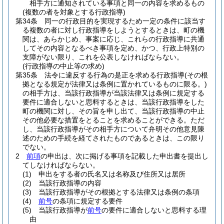
相手方に通知されている事項と同一の内容を求めるもの
(複数の者を対象とする行政指導)
第34条
同一の行政目的を実現するため一定の条件に該当す
る複数の者に対し行政指導をしようとするときは、町の機
関は、あらかじめ、事案に応じ、これらの行政指導に共通
してその内容となるべき事項を定め、かつ、行政上特別の
支障がない限り、これを公表しなければならない。
(行政指導の中止等の求め)
第35条
法令に違反する行為の是正を求める行政指導
(その根
拠となる規定が法律又は条例に置かれているものに限る。)
の相手方は、当該行政指導が当該法律又は条例に規定する
要件に適合しないと思料するときは、当該行政指導をした
町の機関に対し、その旨を申し出て、当該行政指導の中止
その他必要な措置をとることを求めることができる。
ただ
し、当該行政指導がその相手方について弁明その他意見陳
述のための手続を経てされたものであるときは、この限り
でない。
2
前項
の申出は、次に掲げる事項を記載した申出書を提出し
てしなければならない。
(1)
申出をする者の氏名又は名称及び住所又は居所
(2)
当該行政指導の内容
(3)
当該行政指導がその根拠とする法律又は条例の条項
(4)
前号
の条項に規定する要件
(5)
当該行政指導が
前号
の要件に適合しないと思料する理
由