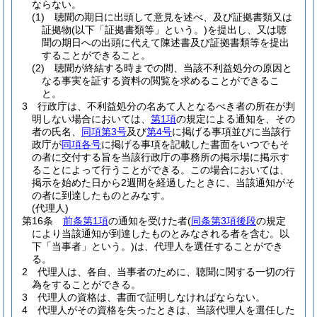
ならない。
(1)
聴聞の期日に出頭して意見を述べ、及び証拠書類又は
証拠物
(以下「証拠書類等」という。)
を提出し、又は聴
聞の期日への出頭に代えて陳述書及び証拠書類等を提出
することができること。
(2)
聴聞が終結する時までの間、当該不利益処分の原因と
なる事実を証する資料の閲覧を求めることができるこ
と。
3
行政庁は、不利益処分の名あて人となるべき者の所在が判
明しない場合においては、
第1項
の規定による通知を、その
者の氏名、
同項第3号
及び
第4号
に掲げる事項並びに当該行
政庁が
同項各号
に掲げる事項を記載した書面をいつでもそ
の者に交付する旨を当該行政庁の事務所の掲示場に掲示す
ることによって行うことができる。
この場合においては、
掲示を始めた日から2週間を経過したときに、当該通知がそ
の者に到達したものとみなす。
(代理人)
第16条
前条第1項
の通知を受けた者
(
同条第3項後段
の規定
により当該通知が到達したものとみなされる者を含む。以
下「当事者」という。)
は、代理人を選任することができ
る。
2
代理人は、各自、当事者のために、聴聞に関する一切の行
為をすることができる。
3
代理人の資格は、書面で証明しなければならない。
4
代理人がその資格を失ったときは、当該代理人を選任した