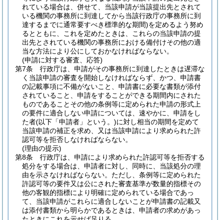
れている場合は、併せて、当該申請が当該提出先とされて
いる機関の事務所に到達してから当該行政庁の事務所に到
達するまでに通常要すべき標準的な期間)
を定めるよう努め
るとともに、これを定めたときは、これらの当該申請の提
出先とされている機関の事務所における備付けその他の適
当な方法により公にしておかなければならない。
(申請に対する審査、応答)
第7条
行政庁は、申請がその事務所に到達したときは遅滞な
く当該申請の審査を開始しなければならず、かつ、申請書
の記載事項に不備がないこと、申請書に必要な書類が添付
されていること、申請をすることができる期間内にされた
ものであることその他の条例等に定められた申請の形式上
の要件に適合しない申請については、速やかに、申請をし
た者
(以下「申請者」という。)
に対し相当の期間を定めて
当該申請の補正を求め、又は当該申請により求められた許
認可等を拒否しなければならない。
(理由の提示)
第8条
行政庁は、申請により求められた許認可等を拒否する
処分をする場合は、申請者に対し、同時に、当該処分の理
由を示さなければならない。
ただし、条例等に定められた
許認可等の要件又は公にされた審査基準が数量的指標その
他の客観的指標により明確に定められている場合であっ
て、当該申請がこれらに適合しないことが申請書の記載又
は添付書類から明らかであるときは、申請者の求めがあっ
たときにこれを示せば足りる。