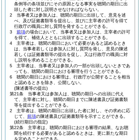
条例等の条項並びにその原因となる事実を聴聞の期日に出
頭した者に対し説明させなければならない。
2
当事者又は参加人は、聴聞の期日に出頭して、意見を述
べ、及び証拠書類等を提出し、並びに主宰者の許可を得て
行政庁の職員に対し質問を発することができる。
3
前項
の場合において、当事者又は参加人は、主宰者の許可
を得て、補佐人とともに出頭することができる。
4
主宰者は、聴聞の期日において必要があると認めるとき
は、当事者若しくは参加人に対し質問を発し、意見の陳述
若しくは証拠書類等の提出を促し、又は行政庁の職員に対
し説明を求めることができる。
5
主宰者は、当事者又は参加人の一部が出頭しないときであ
っても、聴聞の期日における審理を行うことができる。
6
聴聞の期日における審理は、行政庁が公開することを相当
と認めるときを除き、公開しない。
(陳述書等の提出)
第21条
当事者又は参加人は、聴聞の期日への出頭に代え
て、主宰者に対し、聴聞の期日までに陳述書及び証拠書類
等を提出することができる。
2
主宰者は、聴聞の期日に出頭した者に対し、その求めに応
じて、
前項
の陳述書及び証拠書類等を示すことができる。
(続行期日の指定)
第22条
主宰者は、聴聞の期日における審理の結果、なお聴
聞を続行する必要があると認めるときは、更に新たな期日
を定めることができる。