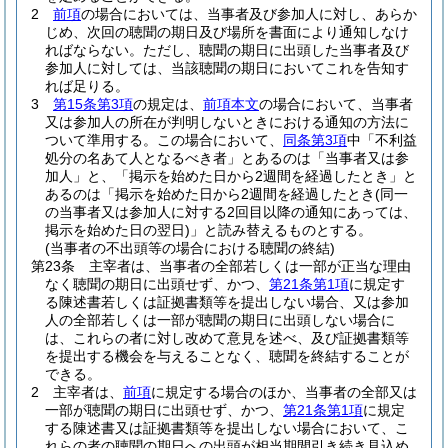
2
前項
の場合においては、当事者及び参加人に対し、あらか
じめ、次回の聴聞の期日及び場所を書面により通知しなけ
ればならない。
ただし、聴聞の期日に出頭した当事者及び
参加人に対しては、当該聴聞の期日においてこれを告知す
れば足りる。
3
第15条第3項
の規定は、
前項本文
の場合において、当事者
又は参加人の所在が判明しないときにおける通知の方法に
ついて準用する。
この場合において、
同条第3項
中「不利益
処分の名あて人となるべき者」とあるのは「当事者又は参
加人」と、「掲示を始めた日から2週間を経過したとき」と
あるのは「掲示を始めた日から2週間を経過したとき
(同一
の当事者又は参加人に対する2回目以降の通知にあっては、
掲示を始めた日の翌日)
」と読み替えるものとする。
(当事者の不出頭等の場合における聴聞の終結)
第23条
主宰者は、当事者の全部若しくは一部が正当な理由
なく聴聞の期日に出頭せず、かつ、
第21条第1項
に規定す
る陳述書若しくは証拠書類等を提出しない場合、又は参加
人の全部若しくは一部が聴聞の期日に出頭しない場合に
は、これらの者に対し改めて意見を述べ、及び証拠書類等
を提出する機会を与えることなく、聴聞を終結することが
できる。
2
主宰者は、
前項
に規定する場合のほか、当事者の全部又は
一部が聴聞の期日に出頭せず、かつ、
第21条第1項
に規定
する陳述書又は証拠書類等を提出しない場合において、こ
れらの者の聴聞の期日への出頭が相当期間引き続き見込め