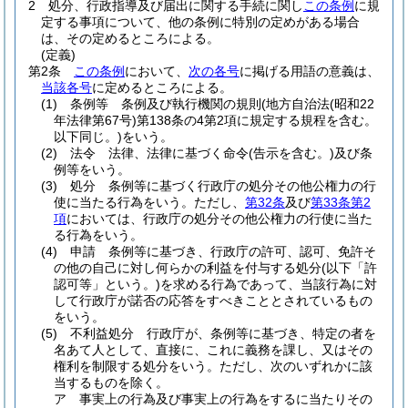
2
処分、行政指導及び届出に関する手続に関し
この条例
に規
定する事項について、他の条例に特別の定めがある場合
は、その定めるところによる。
(定義)
第2条
この条例
において、
次の各号
に掲げる用語の意義は、
当該各号
に定めるところによる。
(1)
条例等 条例及び執行機関の規則
(地方自治法
(昭和22
年法律第67号)
第138条の4第2項に規定する規程を含む。
以下同じ。)
をいう。
(2)
法令 法律、法律に基づく命令
(告示を含む。)
及び条
例等をいう。
(3)
処分 条例等に基づく行政庁の処分その他公権力の行
使に当たる行為をいう。
ただし、
第32条
及び
第33条第2
項
においては、行政庁の処分その他公権力の行使に当た
る行為をいう。
(4)
申請 条例等に基づき、行政庁の許可、認可、免許そ
の他の自己に対し何らかの利益を付与する処分
(以下「許
認可等」という。)
を求める行為であって、当該行為に対
して行政庁が諾否の応答をすべきこととされているもの
をいう。
(5)
不利益処分 行政庁が、条例等に基づき、特定の者を
名あて人として、直接に、これに義務を課し、又はその
権利を制限する処分をいう。
ただし、次のいずれかに該
当するものを除く。
ア
事実上の行為及び事実上の行為をするに当たりその