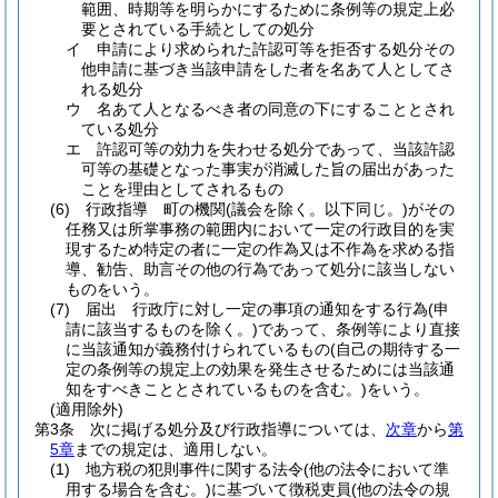
範囲、時期等を明らかにするために条例等の規定上必
要とされている手続としての処分
イ
申請により求められた許認可等を拒否する処分その
他申請に基づき当該申請をした者を名あて人としてさ
れる処分
ウ
名あて人となるべき者の同意の下にすることとされ
ている処分
エ
許認可等の効力を失わせる処分であって、当該許認
可等の基礎となった事実が消滅した旨の届出があった
ことを理由としてされるもの
(6)
行政指導 町の機関
(議会を除く。以下同じ。)
がその
任務又は所掌事務の範囲内において一定の行政目的を実
現するため特定の者に一定の作為又は不作為を求める指
導、勧告、助言その他の行為であって処分に該当しない
ものをいう。
(7)
届出 行政庁に対し一定の事項の通知をする行為
(申
請に該当するものを除く。)
であって、条例等により直接
に当該通知が義務付けられているもの
(自己の期待する一
定の条例等の規定上の効果を発生させるためには当該通
知をすべきこととされているものを含む。)
をいう。
(適用除外)
第3条
次に掲げる処分及び行政指導については、
次章
から
第
5章
までの規定は、適用しない。
(1)
地方税の犯則事件に関する法令
(他の法令において準
用する場合を含む。)
に基づいて徴税吏員
(他の法令の規