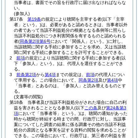
当事者は、書面でその旨を行政庁に届け出なければならな
い。
(参加人)
第17条
第19条
の規定により聴聞を主宰する者
(以下「主宰
者」という。)
は、必要があると認めるときは、当事者以外
の者であって当該不利益処分の根拠となる条例等に照らし
当該不利益処分につき利害関係を有するものと認められる
者
(
同条第2項第6号
において「関係人」という。)
に対し、
当該聴聞に関する手続に参加することを求め、又は当該聴
聞に関する手続に参加することを許可することができる。
2
前項
の規定により当該聴聞に関する手続に参加する者
(以
下「参加人」という。)
は、代理人を選任することができ
る。
3
前条第2項
から
第4項
までの規定は、
前項
の代理人につい
て準用する。
この場合において、
同条第2項
及び
第4項
中
「当事者」とあるのは、「参加人」と読み替えるものとす
る。
(文書等の閲覧)
第18条
当事者及び当該不利益処分がされた場合に自己の利
益を害されることとなる参加人
(以下
この条
及び
第24条第3
項
において「当事者等」という。)
は、聴聞の通知があった
時から聴聞が終結する時までの間、行政庁に対し、当該事
案についてした調査の結果に係る調書その他の当該不利益
処分の原因となる事実を証する資料の閲覧を求めることが
できる。
この場合において、行政庁は、第三者の利益を害