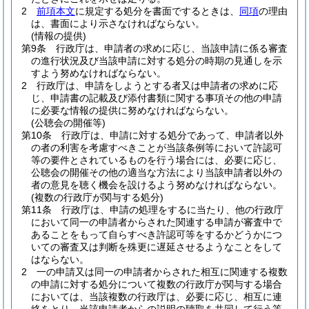
2
前項本文
に規定する処分を書面でするときは、
同項
の理由
は、書面により示さなければならない。
(情報の提供)
第9条
行政庁は、申請者の求めに応じ、当該申請に係る審査
の進行状況及び当該申請に対する処分の時期の見通しを示
すよう努めなければならない。
2
行政庁は、申請をしようとする者又は申請者の求めに応
じ、申請書の記載及び添付書類に関する事項その他の申請
に必要な情報の提供に努めなければならない。
(公聴会の開催等)
第10条
行政庁は、申請に対する処分であって、申請者以外
の者の利害を考慮すべきことが当該条例等において許認可
等の要件とされているものを行う場合には、必要に応じ、
公聴会の開催その他の適当な方法により当該申請者以外の
者の意見を聴く機会を設けるよう努めなければならない。
(複数の行政庁が関与する処分)
第11条
行政庁は、申請の処理をするに当たり、他の行政庁
において同一の申請者からされた関連する申請が審査中で
あることをもって自らすべき許認可等をするかどうかにつ
いての審査又は判断を殊更に遅延させるようなことをして
はならない。
2
一の申請又は同一の申請者からされた相互に関連する複数
の申請に対する処分について複数の行政庁が関与する場合
においては、当該複数の行政庁は、必要に応じ、相互に連