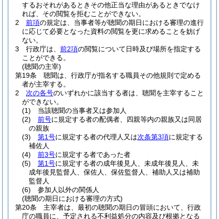
するおそれがあるときその他正当な理由があるときでなけ
れば、その閲覧を拒むことができない。
2
前項
の規定は、当事者等が聴聞の期日における審理の進行
に応じて必要となった資料の閲覧を更に求めることを妨げ
ない。
3
行政庁は、
前2項
の閲覧について日時及び場所を指定する
ことができる。
(聴聞の主宰)
第19条
聴聞は、行政庁が指名する職員その他規則で定める
者が主宰する。
2
次の各号
のいずれかに該当する者は、聴聞を主宰すること
ができない。
(1)
当該聴聞の当事者又は参加人
(2)
前号
に規定する者の配偶者、四親等内の親族又は同居
の親族
(3)
第1号
に規定する者の代理人又は
次条第3項
に規定する
補佐人
(4)
前3号
に規定する者であった者
(5)
第1号
に規定する者の成年後見人、未成年後見人、未
成年後見監督人、保佐人、保佐監督人、補助人又は補助
監督人
(6)
参加人以外の関係人
(聴聞の期日における審理の方式)
第20条
主宰者は、最初の聴聞の期日の冒頭において、行政
庁の職員に、予定される不利益処分の内容及び根拠となる