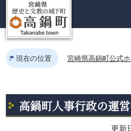
現在の位置
宮崎県高鍋町公式ホー
高鍋町人事行政の運営
更新日