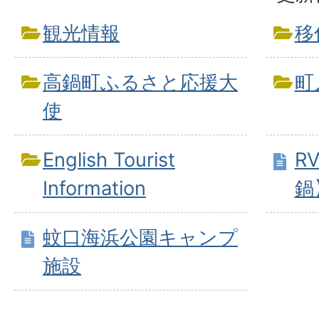
観光情報
移
高鍋町ふるさと応援大
町
使
English Tourist
R
Information
鍋
蚊口海浜公園キャンプ
施設