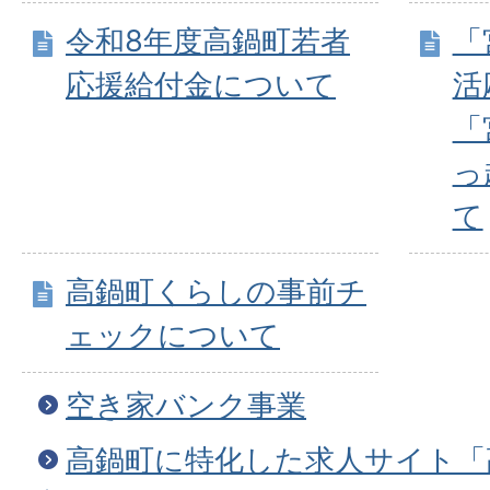
令和8年度高鍋町若者
「
応援給付金について
活
「
っ
て
高鍋町くらしの事前チ
ェックについて
空き家バンク事業
高鍋町に特化した求人サイト「