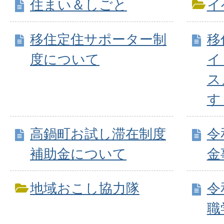
住まい＆しごと
イ
移住定住サポーター制
移
度について
イ
ス
す
高鍋町お試し滞在制度
令
補助金について
金
地域おこし協力隊
令
職