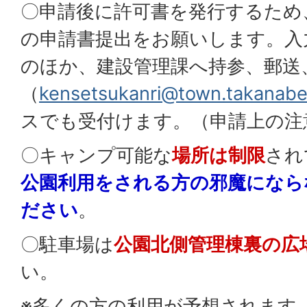
〇申請後に許可書を発行するため
の申請書提出をお願いします。入
のほか、建設管理課へ持参、郵送
（
kensetsukanri@town.takanabe.
スでも受付けます。（申請上の注
〇キャンプ可能な
場所は制限
され
公園利用をされる方の邪魔になら
ださい
。
〇駐車場は
公園北側管理棟裏の広
い。
※多くの方の利用が予想されます