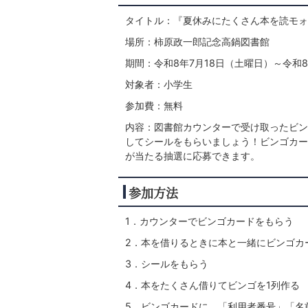
タイトル：『夏休みにたくさん本を読モォ
場所：柿原政一郎記念高鍋図書館
期間：令和8年7月18日（土曜日）～令和8
対象者：小学生
参加費：無料
内容：図書館カウンターで受け取ったビン
してシールをもらいましょう！ビンゴカー
が当たる抽選に応募できます。
参加方法
1．カウンターでビンゴカードをもらう
2．本を借りるときに本と一緒にビンゴカ
3．シールをもらう
4．本をたくさん借りてビンゴを1列作る
5．ビンゴカードに、「利用者番号」「名