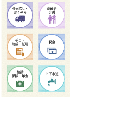
引っ越し・
高齢者
おくやみ
介護
手当・
税金
助成・証明
検診
上下水道
保険・年金