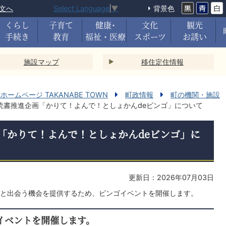
文へ
背景色
Select Language
▼
くらし
子育て
健康･
文化
観光
手続き
教育
福祉・医療
スポーツ
お誘い
施設マップ
移住定住情報
ームページ TAKANABE TOWN
町政情報
町の機関・施設
読書推進企画「かりて！よんで！としょかんdeビンゴ」について
「かりて！よんで！としょかんdeビンゴ」に
更新日：2026年07月03日
と出会う機会を提供するため、ビンゴイベントを開催します。
イベントを開催します。