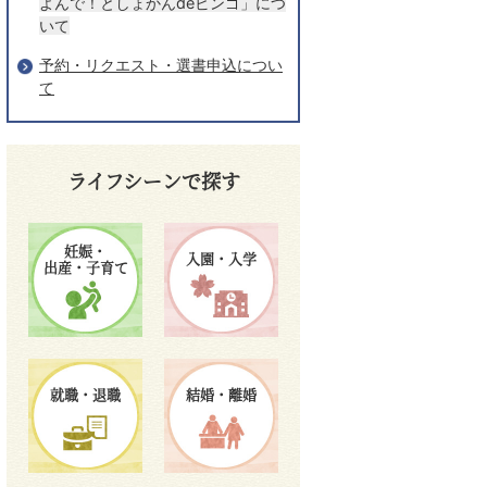
よんで！としょかんdeビンゴ」につ
いて
予約・リクエスト・選書申込につい
て
ライフシーンで探す
妊娠・
入園・入学
出産・子育て
就職・退職
結婚・離婚