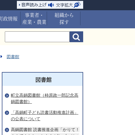
事業者・
組織から
町政情報
産業・農業
探す
図書館
図書館
町立高鍋図書館（柿原政一郎記念高
鍋図書館）
「高鍋町子ども読書活動推進計画」
の公表について
高鍋図書館 読書推進企画「かりて！