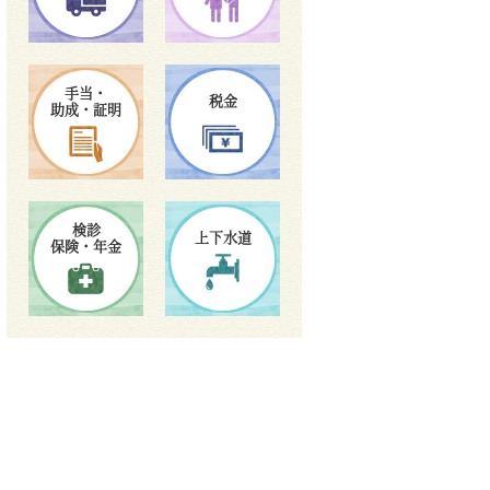
手当・
税金
助成・証明
検診
上下水道
保険・年金