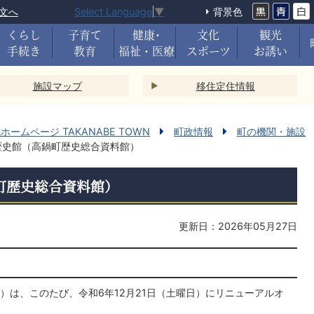
文へ
背景色
Select Language
▼
くらし
子育て
健康･
文化
観光
手続き
教育
福祉・医療
スポーツ
お誘い
施設マップ
移住定住情報
ームページ TAKANABE TOWN
町政情報
町の機関・施設
歴史館（高鍋町歴史総合資料館）
町歴史総合資料館）
更新日：2026年05月27日
）は、このたび、令和6年12月21日（土曜日）にリニューアルオ