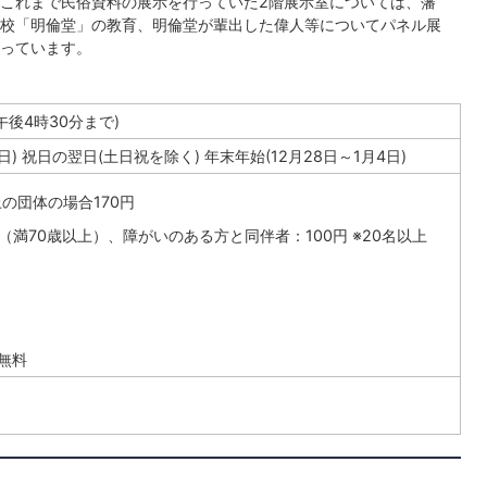
これまで民俗資料の展示を行っていた2階展示室については、藩
校「明倫堂」の教育、明倫堂が輩出した偉人等についてパネル展
っています。
午後4時30分まで)
 祝日の翌日(土日祝を除く) 年末年始(12月28日～1月4日)
上の団体の場合170円
（満70歳以上）、障がいのある方と同伴者：100円 ※20名以上
無料