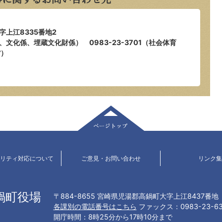
字上江8335番地2
係、文化係、埋蔵文化財係） 0983-23-3701（社会体育
館）
ページトップ
ビリティ対応について
ご意見・お問い合わせ
リンク集
鍋町役場
〒884-8655 宮崎県児湯郡高鍋町大字上江8437番地
各課別の電話番号はこちら
ファックス：0983-23-63
開庁時間：8時25分から17時10分まで