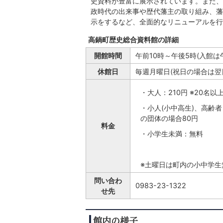
史資料が豊富に展示されています。また、
政時代の出来事や歴代藩主の取り組み、藩
示をするなど、全面的なリニューアルを行
高鍋町歴史総合資料館の詳細
開館時間
午前10時～午後5時(入館は
休館日
毎週月曜日(祝日の場合は翌日)
・大人：210円 ※20名以
・小人(小中高生)、高齢者
の団体の場合80円
料金
・小学生未満：無料
※土曜日は町内の小中学生
問い合わ
0983-23-1322
せ先
館内の様子