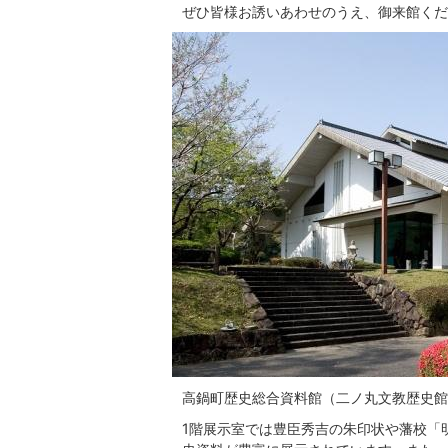
ぜひ皆様お誘いあわせのうえ、御来館くだ
高鍋町歴史総合資料館（二ノ丸文教歴史館
1階展示室では豊臣秀吉の朱印状や藩校「