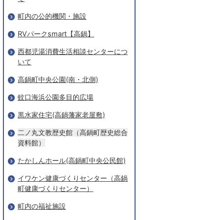
町内の公的機関・施設
RVパークsmart【高鍋】
西都児湯消費生活相談センターにつ
いて
高鍋町中央公園(南・北側)
蚊口海浜公園多目的広場
黒水家住宅(高鍋藩家老屋敷)
二ノ丸文教歴史館（高鍋町歴史総合
資料館）
たかしんホール(高鍋町中央公民館)
イワケン健康づくりセンター（高鍋
町健康づくりセンター）
町内の福祉施設