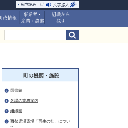
事業者・
組織から
町政情報
産業・農業
探す
町の機関・施設
図書館
各課の業務案内
組織図
西都児湯斎場「再生の杜」につい
て