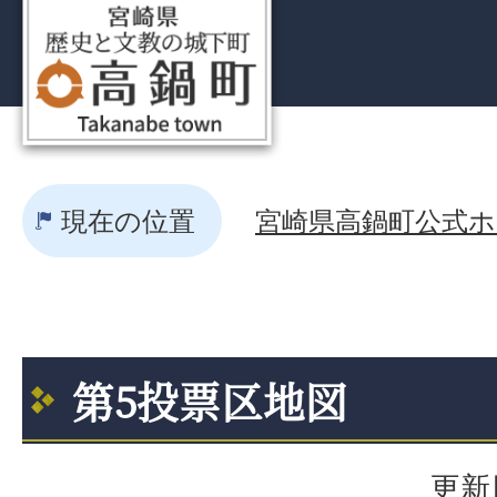
現在の位置
宮崎県高鍋町公式ホー
第5投票区地図
更新