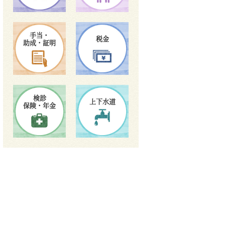
手当・
税金
助成・証明
検診
上下水道
保険・年金