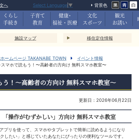
文へ
背景色
Select Language
▼
くらし
子育て
健康･
文化
観光
手続き
教育
福祉・医療
スポーツ
お誘い
施設マップ
移住定住情報
ームページ TAKANABE TOWN
イベント情報
をスマホで読もう！〜高齢者の方向け 無料スマホ教室〜
もう！〜高齢者の方向け 無料スマホ教室〜
更新日：2026年06月22日
」「操作がむずかしい」方向け 無料スマホ教室
アプリを使って、スマホやタブレットで簡単に読めるようになり
クしたい」と感じていたあなたにぴったりの便利なツールです。