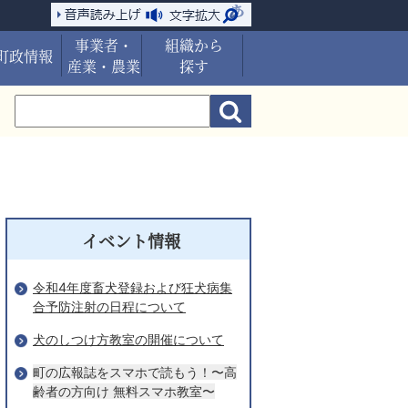
事業者・
組織から
町政情報
産業・農業
探す
イベント情報
令和4年度畜犬登録および狂犬病集
合予防注射の日程について
犬のしつけ方教室の開催について
町の広報誌をスマホで読もう！〜高
齢者の方向け 無料スマホ教室〜