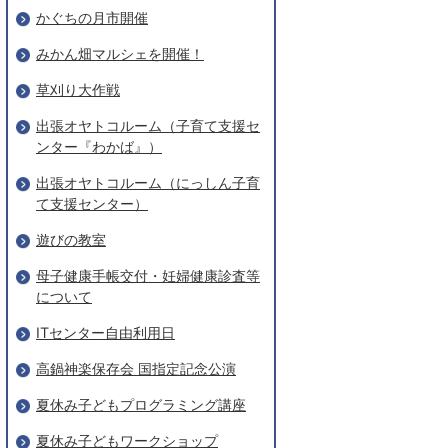
かぐちの月市開催
みかん畑マルシェを開催！
草刈り大作戦
出張オヤトコルーム（子育て支援セ
ンター『わかば』）
出張オヤトコルーム（にっしん子育
て支援センター）
遊びの教室
母子健康手帳交付・妊婦健康診査等
について
ITセンター自由利用日
高鍋神楽保存会 国指定記念公演
夏休み子どもプログラミング講座
夏休み子どもワークショップ