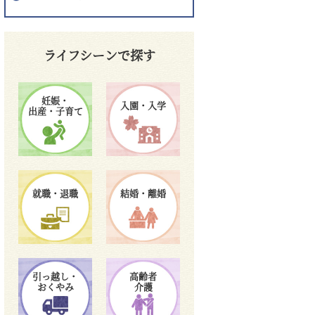
ライフシーンで探す
妊娠・
入園・入学
出産・子育て
就職・退職
結婚・離婚
引っ越し・
高齢者
おくやみ
介護