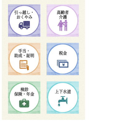
引っ越し・
高齢者
おくやみ
介護
手当・
税金
助成・証明
検診
上下水道
保険・年金