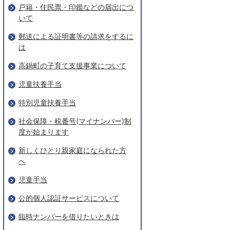
戸籍・住民票・印鑑などの届出につ
いて
郵送による証明書等の請求をするに
は
高鍋町の子育て支援事業について
児童扶養手当
特別児童扶養手当
社会保障・税番号(マイナンバー)制
度が始まります
新しくひとり親家庭になられた方
へ
児童手当
公的個人認証サービスについて
臨時ナンバーを借りたいときは