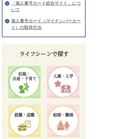
「個人番号カード総合サイト」につ
いて
個人番号カード（マイナンバーカー
ド）の取得方法
ライフシーンで探す
妊娠・
入園・入学
出産・子育て
就職・退職
結婚・離婚