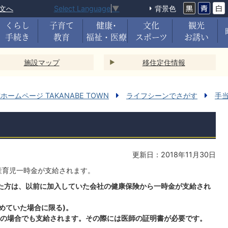
文へ
背景色
Select Language
▼
くらし
子育て
健康･
文化
観光
手続き
教育
福祉・医療
スポーツ
お誘い
施設マップ
移住定住情報
ームページ TAKANABE TOWN
ライフシーンでさがす
手
更新日：2018年11月30日
産育児一時金が支給されます。
た方は、以前に加入していた会社の健康保険から一時金が支給され
めていた場合に限る)。
産の場合でも支給されます。その際には医師の証明書が必要です。