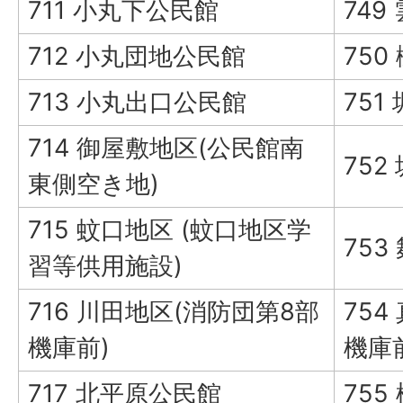
711 小丸下公民館
749
712 小丸団地公民館
750
713 小丸出口公民館
751
714 御屋敷地区(公民館南
75
東側空き地)
715 蚊口地区 (蚊口地区学
75
習等供用施設)
716 川田地区(消防団第8部
754
機庫前)
機庫
717 北平原公民館
755