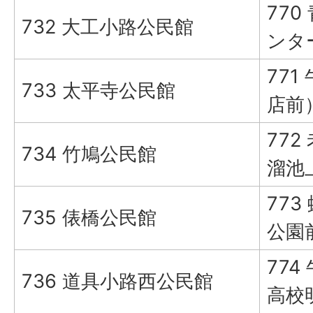
77
732 大工小路公民館
ンタ
771
733 太平寺公民館
店前
772
734 竹鳩公民館
溜池
773
735 俵橋公民館
公園
774
736 道具小路西公民館
高校