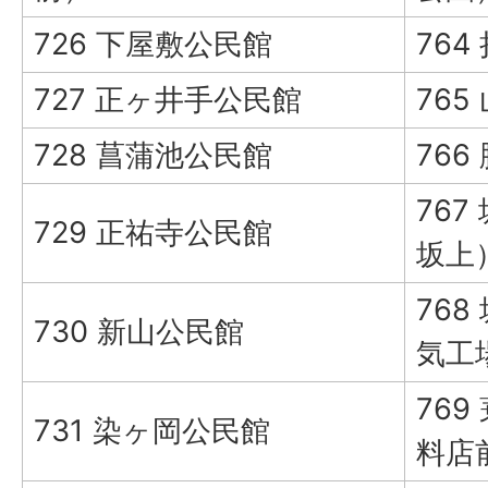
726 下屋敷公民館
764
727 正ヶ井手公民館
765
728 菖蒲池公民館
766
76
729 正祐寺公民館
坂上
76
730 新山公民館
気工
76
731 染ヶ岡公民館
料店