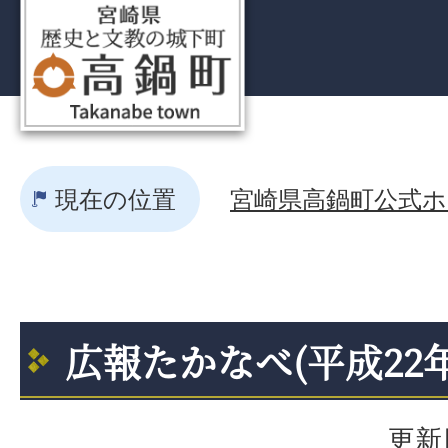
現在の位置
宮崎県高鍋町公式ホー
広報たかなべ(平成22
更新