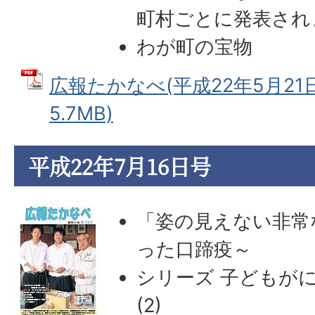
町村ごとに発表され
わが町の宝物
広報たかなべ(平成22年5月21日
5.7MB)
平成22年7月16日号
「姿の見えない非常
った口蹄疫～
シリーズ 子どもが
(2)