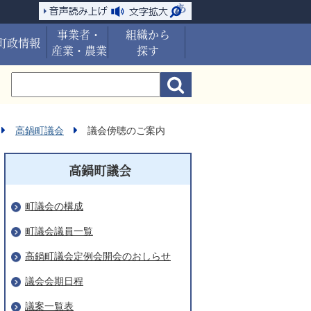
事業者・
組織から
町政情報
産業・農業
探す
高鍋町議会
議会傍聴のご案内
高鍋町議会
町議会の構成
町議会議員一覧
高鍋町議会定例会開会のおしらせ
議会会期日程
議案一覧表