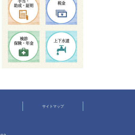
手当・
税金
助成・証明
検診
上下水道
保険・年金
サイトマップ