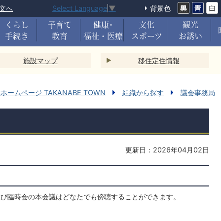
文へ
背景色
Select Language
▼
くらし
子育て
健康･
文化
観光
手続き
教育
福祉・医療
スポーツ
お誘い
施設マップ
移住定住情報
ームページ TAKANABE TOWN
組織から探す
議会事務局
更新日：2026年04月02日
）及び臨時会の本会議はどなたでも傍聴することができます。