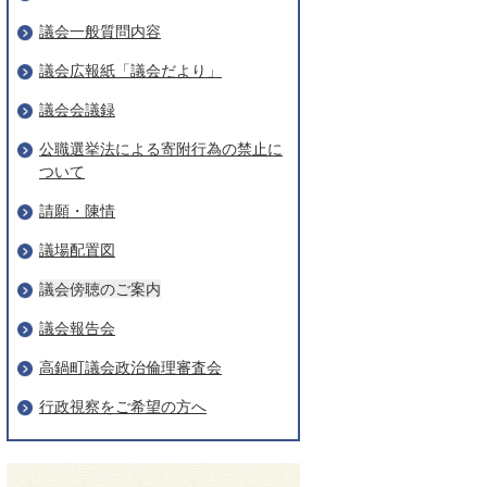
議会一般質問内容
議会広報紙「議会だより」
議会会議録
公職選挙法による寄附行為の禁止に
ついて
請願・陳情
議場配置図
議会傍聴のご案内
議会報告会
高鍋町議会政治倫理審査会
行政視察をご希望の方へ