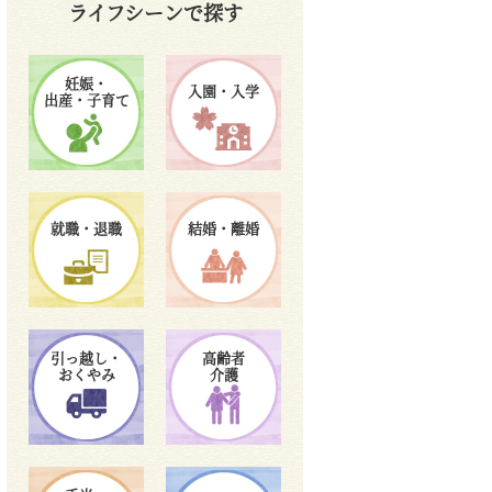
ライフシーンで探す
妊娠・
入園・入学
出産・子育て
就職・退職
結婚・離婚
引っ越し・
高齢者
おくやみ
介護