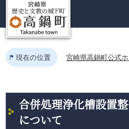
現在の位置
宮崎県高鍋町公式ホー
合併処理浄化槽設置整
について