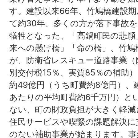
す。建設以来66年、竹鳩橋建設
て約30年、多くの方が落下事故を
犠牲となった、「高鍋町民の悲願
来への懸け橋」「命の橋」、竹鳩
が、防衛省レスキュー道路事業（
別交付税15％、実質85％の補助
約49億円（うち町費約8億円）、建
あたりの平均町費約6千万円）と
ない、町の財政負担が大きく軽減
住民サービスや喫緊の課題解決に
のない補助事業が始まります。事