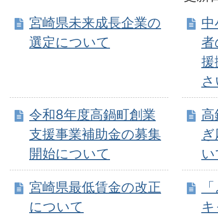
宮崎県未来成長企業の
中
選定について
者
援
さ
令和8年度高鍋町創業
高
支援事業補助金の募集
ぎ
開始について
い
宮崎県最低賃金の改正
「
について
キ