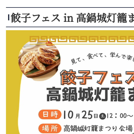
餃子フェス in 高鍋城灯籠