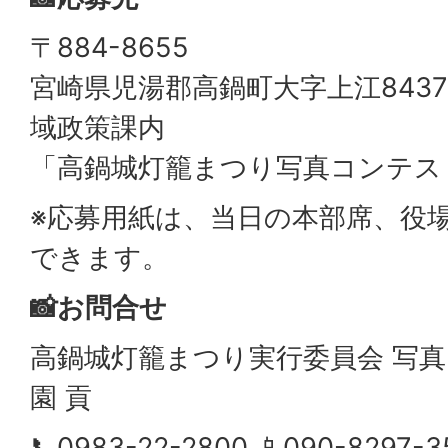
〒884-8655
宮崎県児湯郡高鍋町大字上江8437
域政策課内
「高鍋城灯籠まつり写真コンテス
※応募用紙は、当日の本部席、役
できます。
📸お問合せ
高鍋城灯籠まつり実行委員会 写真
園 貢
📞0983-22-2800 📱090-8297-3