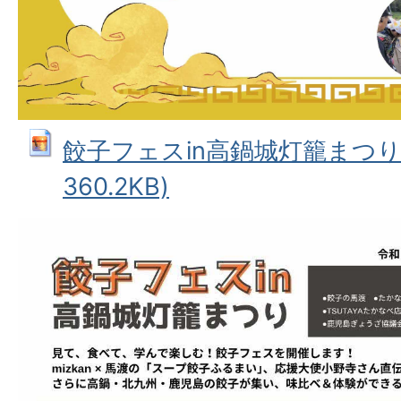
餃子フェスin高鍋城灯籠まつり（T
360.2KB)