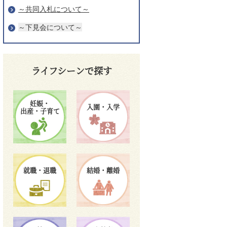
～共同入札について～
～下見会について～
ライフシーンで探す
妊娠・
入園・入学
出産・子育て
就職・退職
結婚・離婚