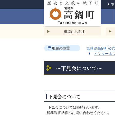
本
組織から探す
現在の位置
宮崎県高鍋町公式ホ
インターネ
～下見会について～
下見会について
下見会については随時行います。
税務課収納係へお問い合わせください。