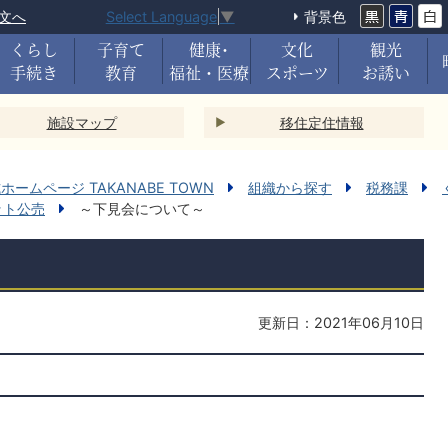
文へ
背景色
Select Language
▼
くらし
子育て
健康･
文化
観光
手続き
教育
福祉・医療
スポーツ
お誘い
施設マップ
移住定住情報
ームページ TAKANABE TOWN
組織から探す
税務課
ット公売
～下見会について～
更新日：2021年06月10日