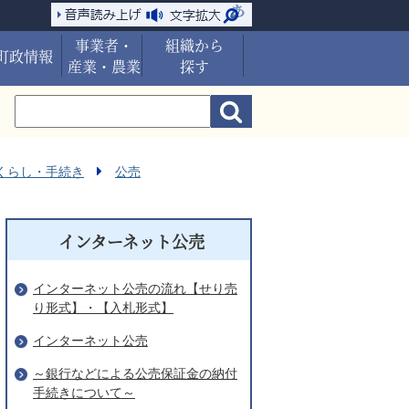
事業者・
組織から
町政情報
産業・農業
探す
くらし・手続き
公売
インターネット公売
インターネット公売の流れ【せり売
り形式】・【入札形式】
インターネット公売
～銀行などによる公売保証金の納付
手続きについて～