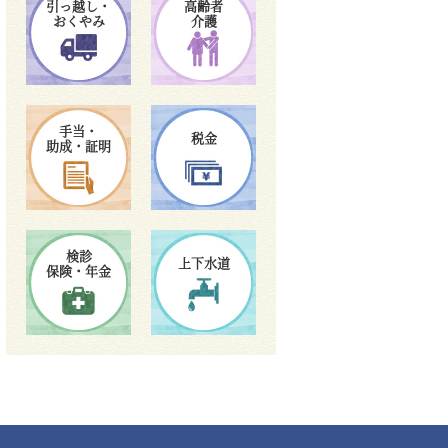
引っ越し・
高齢者
おくやみ
介護
手当・
税金
助成・証明
検診
上下水道
保険・年金