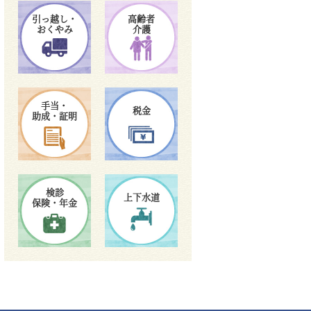
引っ越し・
高齢者
おくやみ
介護
手当・
税金
助成・証明
検診
上下水道
保険・年金