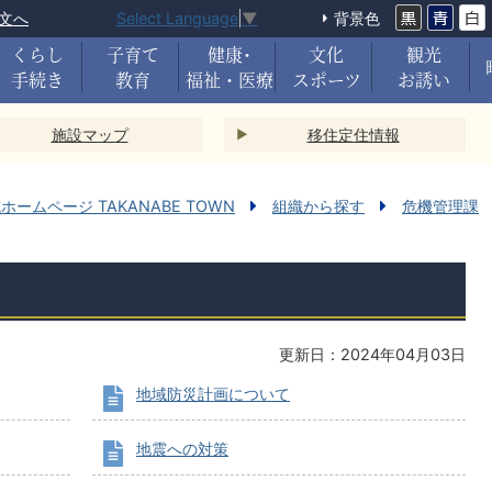
文へ
背景色
Select Language
▼
くらし
子育て
健康･
文化
観光
手続き
教育
福祉・医療
スポーツ
お誘い
施設マップ
移住定住情報
ームページ TAKANABE TOWN
組織から探す
危機管理課
更新日：2024年04月03日
地域防災計画について
地震への対策