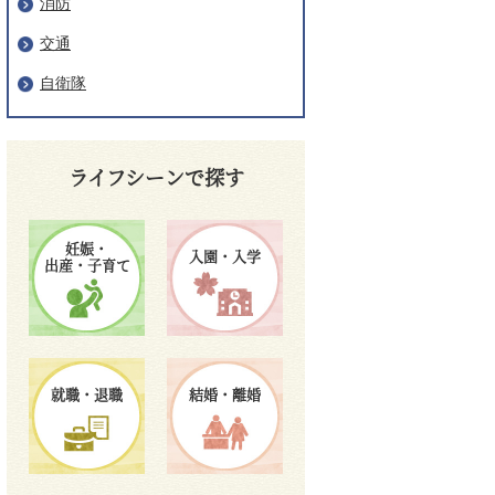
消防
交通
自衛隊
ライフシーンで探す
妊娠・
入園・入学
出産・子育て
就職・退職
結婚・離婚