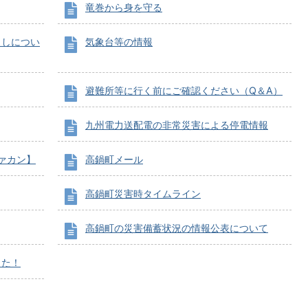
竜巻から身を守る
出しについ
気象台等の情報
避難所等に行く前にご確認ください（Q＆A）
九州電力送配電の非常災害による停電情報
ァカン】
高鍋町メール
高鍋町災害時タイムライン
高鍋町の災害備蓄状況の情報公表について
した！